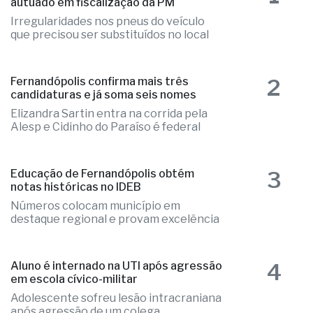
autuado em fiscalização da PM
Irregularidades nos pneus do veículo
que precisou ser substituídos no local
2
Fernandópolis confirma mais três
candidaturas e já soma seis nomes
Elizandra Sartin entra na corrida pela
Alesp e Cidinho do Paraíso é federal
3
Educação de Fernandópolis obtém
notas históricas no IDEB
Números colocam município em
destaque regional e provam excelência
4
Aluno é internado na UTI após agressão
em escola cívico-militar
Adolescente sofreu lesão intracraniana
após agressão de um colega