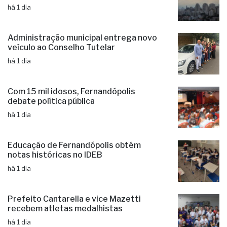
Administração municipal entrega novo
veículo ao Conselho Tutelar
há 1 dia
Com 15 mil idosos, Fernandópolis
debate política pública
há 1 dia
Educação de Fernandópolis obtém
notas históricas no IDEB
há 1 dia
Prefeito Cantarella e vice Mazetti
recebem atletas medalhistas
há 1 dia
Programa Casa Paulista inicia sorteios