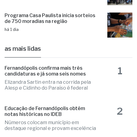
de 750 moradias na região
há 1 dia
as mais lidas
1
Fernandópolis confirma mais três
candidaturas e já soma seis nomes
Elizandra Sartin entra na corrida pela
Alesp e Cidinho do Paraíso é federal
2
Educação de Fernandópolis obtém
notas históricas no IDEB
Números colocam município em
destaque regional e provam excelência
3
Aluno é internado na UTI após agressão
em escola cívico-militar