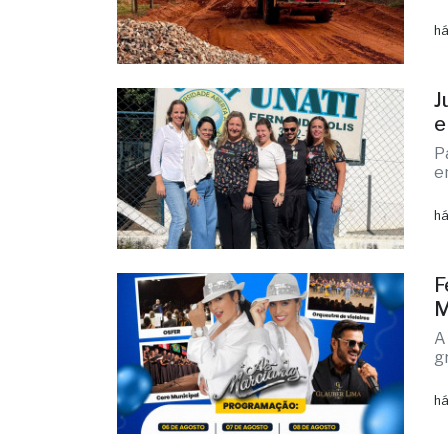
T
p
há
J
e
P
e
há
F
M
A
g