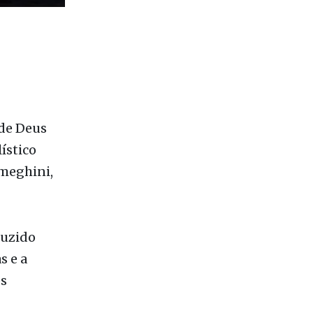
 de Deus
ístico
emeghini,
duzido
s e a