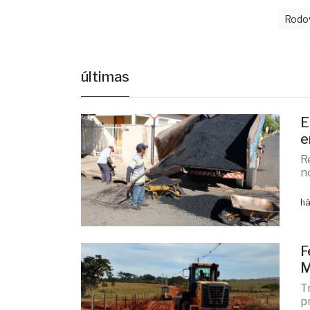
Acid
Rodov
últimas
E
e
R
n
há
F
M