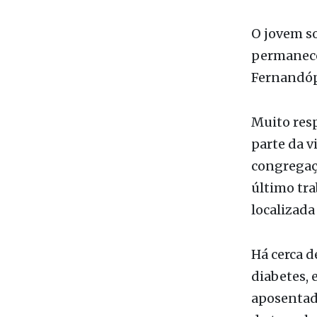
dinâmica d
competent
O jovem so
permanece
Fernandóp
Muito res
parte da v
congregaç
último tra
localizada
Há cerca d