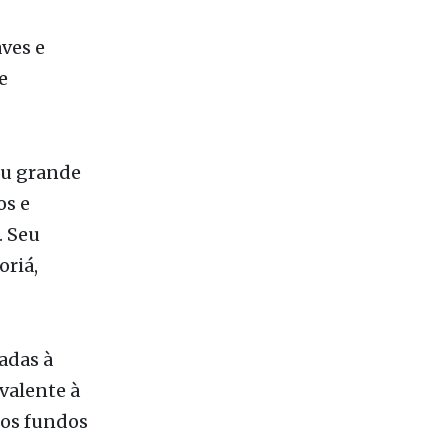
es
ves e
e
ou grande
os e
. Seu
oriá,
adas à