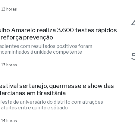
rabalho visa à otimização do escoamento da
rodução agrícola
 13 horas
ulho Amarelo realiza 3.600 testes rápidos
 reforça prevenção
acientes com resultados positivos foram
ncaminhados à unidade competente
 13 horas
estival sertanejo, quermesse e show das
arcianas em Brasitânia
 festa de aniversário do distrito com atrações
ratuitas entre quinta e sábado