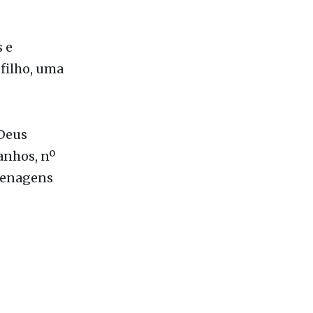
ivalente à
nos fundos
 e
filho, uma
 Deus
anhos, nº
menagens