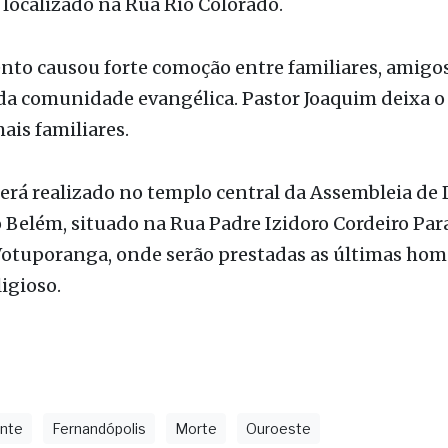
ele passou pelo processo de jubilação pastoral, equ
ria das funções ministeriais. O religioso residia 
localizado na Rua Rio Colorado.
nto causou forte comoção entre familiares, amigos
a comunidade evangélica. Pastor Joaquim deixa o 
ais familiares.
será realizado no templo central da Assembleia de
 Belém, situado na Rua Padre Izidoro Cordeiro Par
Votuporanga, onde serão prestadas as últimas ho
ligioso.