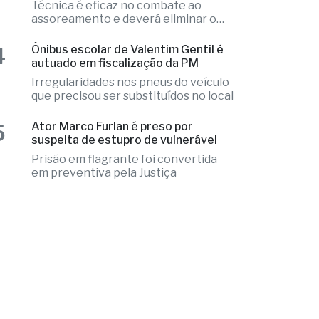
3
Para conter areia, Prefeitura instala
20 gabiões na Represa Municipal
Técnica é eficaz no combate ao
assoreamento e deverá eliminar o
problema
4
Ônibus escolar de Valentim Gentil é
autuado em fiscalização da PM
Irregularidades nos pneus do veículo
que precisou ser substituídos no local
5
Ator Marco Furlan é preso por
suspeita de estupro de vulnerável
Prisão em flagrante foi convertida
em preventiva pela Justiça