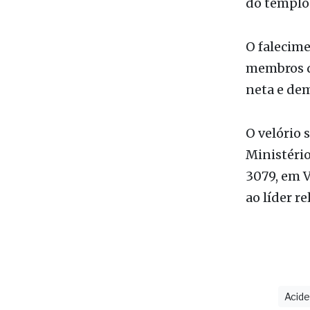
diabetes, 
aposentado
do templo 
O falecime
membros d
neta e dem
O velório 
Ministério
3079, em 
ao líder re