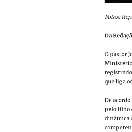
Fotos: Rep
Da Redaç
O pastor J
Ministéri
registrado
que liga o
De acordo 
pelo filho