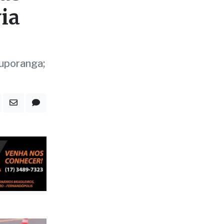
eus
ia
tuporanga;