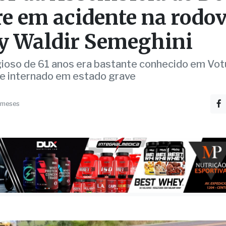
or da Assembleia de D
e em acidente na rodov
y Waldir Semeghini
igioso de 61 anos era bastante conhecido em Vo
ue internado em estado grave
 meses