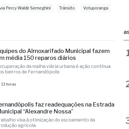
ente
Fernandópolis
Morte
Ouroeste
ia Percy Waldir Semeghini
Trânsito
Votuporanga
as
quipes do Almoxarifado Municipal fazem
m média 150 reparos diários
ecuperação da malha viária urbana é ação contínua
os bairros de Fernandópolis
 13 horas
ernandópolis faz readequações na Estrada
unicipal “Alexandre Nossa”