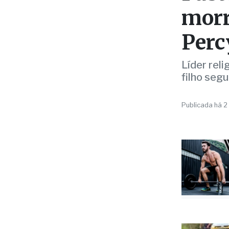
EMERGÊNCIA
Past
morr
Perc
Líder rel
filho seg
Publicada há 2