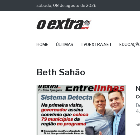
sábado, 08 de agosto de 2026
HOME
ÚLTIMAS
TVOEXTRA.NET
EDUCAÇÃ
Beth Sahão
N
c
D
4
há