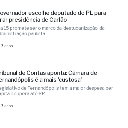
overnador escolhe deputado do PL para
irar presidência de Carlão
ia 15 promete ser o marco da 'destucanização' da
dministração paulista
 3 anos
ribunal de Contas aponta: Câmara de
ernandópolis é a mais 'custosa'
egislativo de Fernandópolis tem a maior despesa per
apita e supera até RP
 3 anos