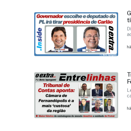
G
t
D
a
há
T
F
L
c
há