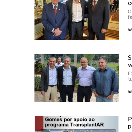
c
O
fa
há
S
w
F
t
há
P
p