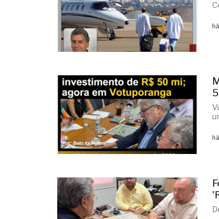
C
há
M
5
V
u
há
F
'
D