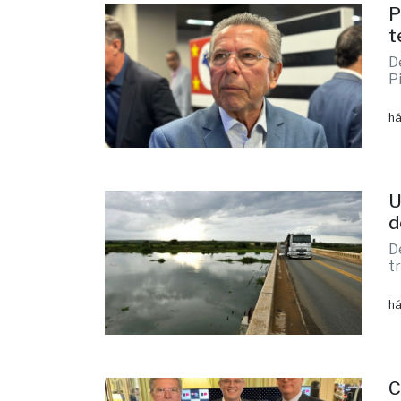
P
t
D
P
há
U
d
D
t
há
C