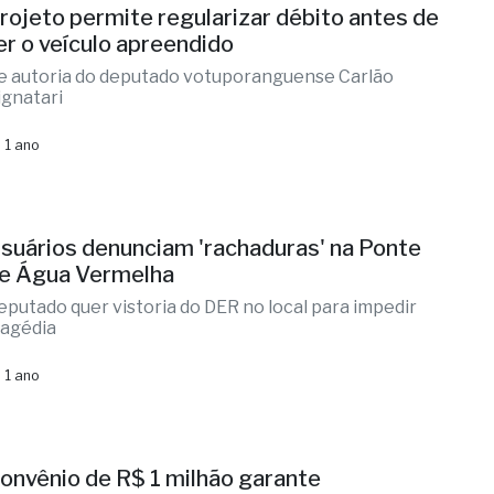
rojeto permite regularizar débito antes de
er o veículo apreendido
e autoria do deputado votuporanguense Carlão
ignatari
 1 ano
suários denunciam 'rachaduras' na Ponte
e Água Vermelha
eputado quer vistoria do DER no local para impedir
ragédia
 1 ano
onvênio de R$ 1 milhão garante