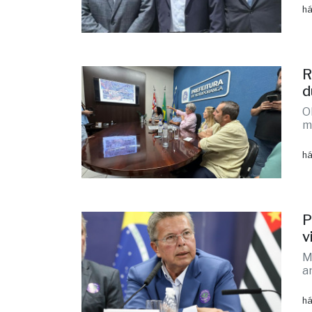
há
R
d
O
m
há
P
v
M
a
há