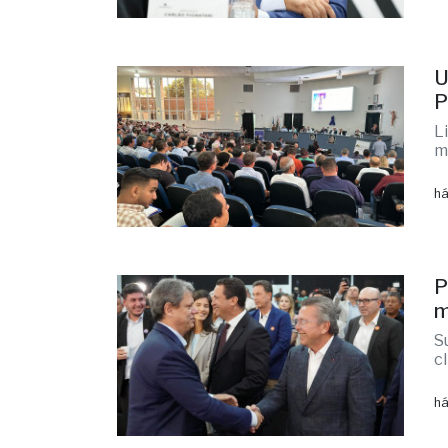
U
P
L
m
há
P
m
S
c
há