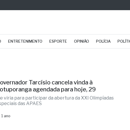
O
ENTRETENIMENTO
ESPORTE
OPINIÃO
POLÍCIA
POLÍT
overnador Tarcísio cancela vinda à
otuporanga agendada para hoje, 29
le viria para participar da abertura da XXI Olimpíadas
speciais das APAES
 1 ano