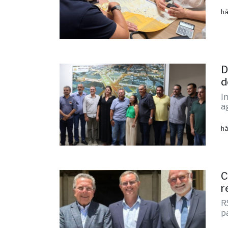
há
D
d
I
a
há
C
r
R
p