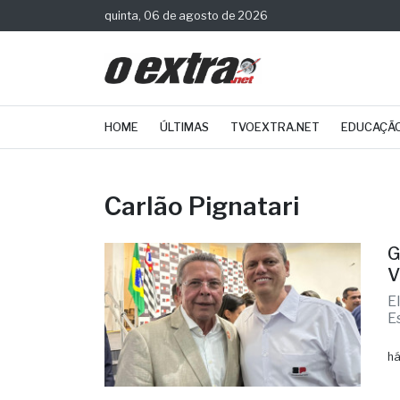
quinta, 06 de agosto de 2026
HOME
ÚLTIMAS
TVOEXTRA.NET
EDUCAÇÃ
Carlão Pignatari
G
V
E
E
há