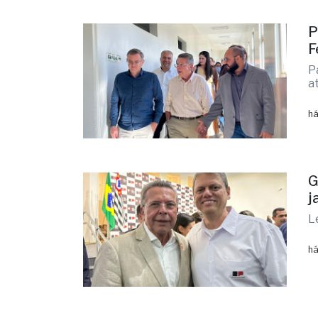
P
F
P
a
há
G
j
L
há