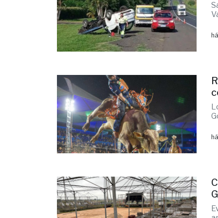
S
V
há
R
c
L
G
há
C
G
E
a