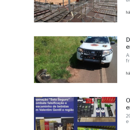
há
D
e
A
f
há
O
e
2
e