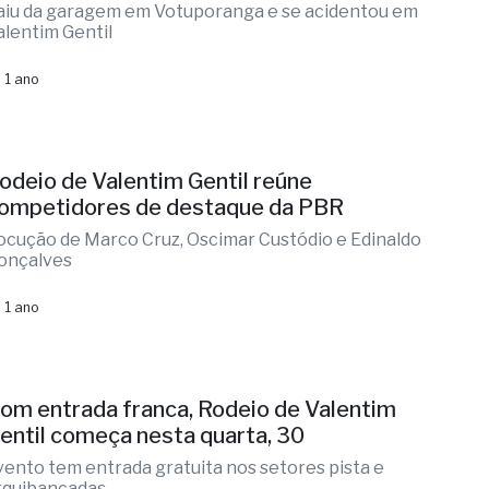
aiu da garagem em Votuporanga e se acidentou em
alentim Gentil
 1 ano
odeio de Valentim Gentil reúne
ompetidores de destaque da PBR
ocução de Marco Cruz, Oscimar Custódio e Edinaldo
onçalves
 1 ano
om entrada franca, Rodeio de Valentim
entil começa nesta quarta, 30
vento tem entrada gratuita nos setores pista e
rquibancadas.