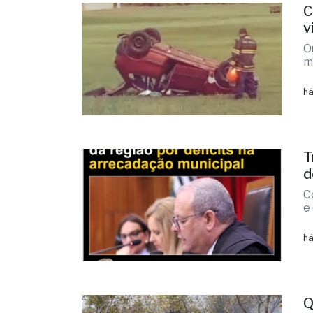
C
v
O
m
há
T
d
C
e
há
Q