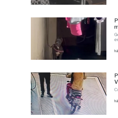
P
m
G
e
há
P
V
C
há