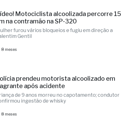
ídeo! Motociclista alcoolizada percorre 15
m na contramão na SP-320
ulher furou vários bloqueios e fugiu em direção a
alentim Gentil
 8 meses
olícia prendeu motorista alcoolizado em
lagrante após acidente
riança de 9 anos morreu no capotamento; condutor
onfirmou ingestão de whisky
 8 meses