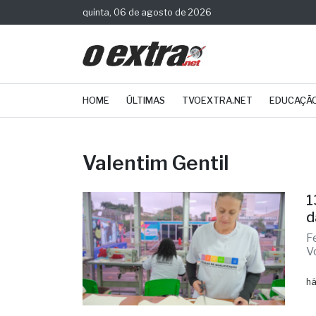
quinta, 06 de agosto de 2026
HOME
ÚLTIMAS
TVOEXTRA.NET
EDUCAÇÃ
Valentim Gentil
1
d
F
V
há