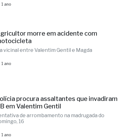
 1 ano
gricultor morre em acidente com
otocicleta
a vicinal entre Valentim Gentil e Magda
 1 ano
olícia procura assaltantes que invadiram
B em Valentim Gentil
entativa de arrombamento na madrugada do
omingo, 16
 1 ano