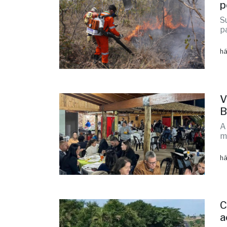
p
S
p
há
V
B
A
m
há
C
a