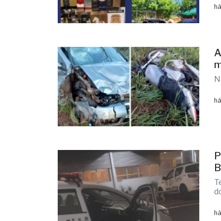
há
A
m
N
há
P
B
T
d
há