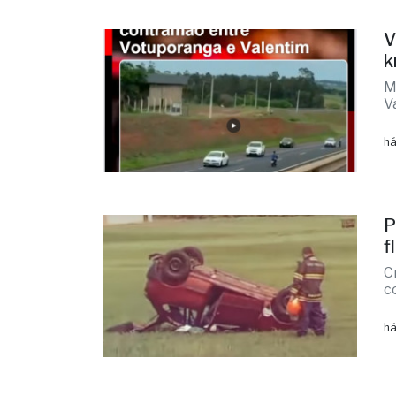
V
k
M
V
há
P
f
C
c
há