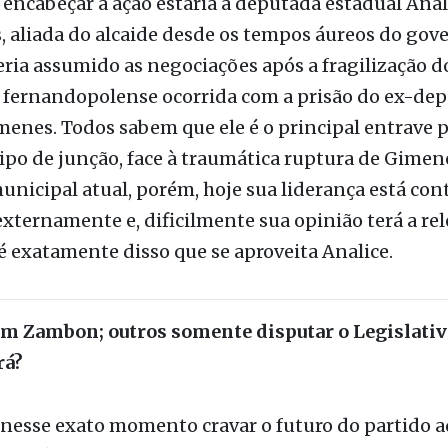
 fernandopolenses no grupo de apoio à reeleição 
 encabeçar a ação estaria a deputada estadual Anal
 aliada do alcaide desde os tempos áureos do gov
 teria assumido as negociações após a fragilização d
 fernandopolense ocorrida com a prisão do ex-de
enes. Todos sabem que ele é o principal entrave 
ipo de junção, face à traumática ruptura de Gimen
nicipal atual, porém, hoje sua liderança está con
externamente e, dificilmente sua opinião terá a re
 é exatamente disso que se aproveita Analice.
m Zambon; outros somente disputar o Legislativ
rá?