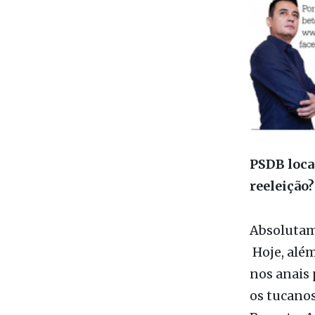
PSDB local
reeleição?
Absolutame
Hoje, alé
nos anais 