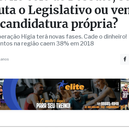
: no colo de Pessuto; s
uta o Legislativo ou v
candidatura própria?
peração Hígia terá novas fases. Cade o dinheiro!
entos na região caem 38% em 2018
 anos