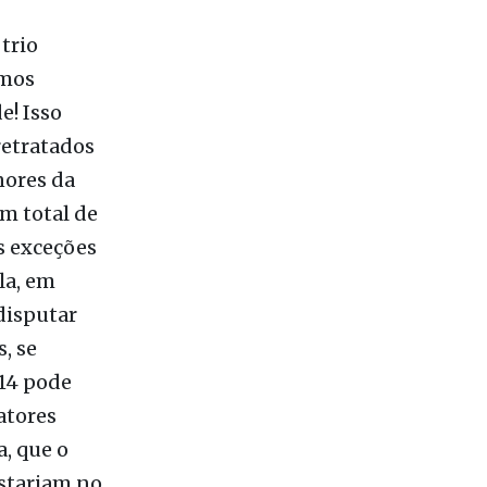
trio
emos
e! Isso
retratados
nores da
m total de
s exceções
la, em
disputar
, se
 14 pode
atores