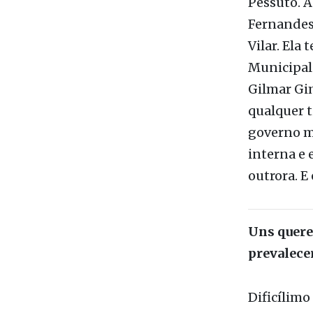
os tucanos
Pessuto. A
Fernandes,
Vilar. Ela
Municipal
Gilmar Gim
qualquer t
governo mu
interna e 
outrora. E
Uns quere
prevalece