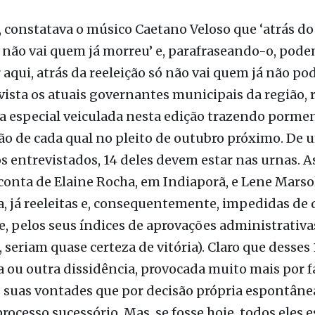
 atrás dela só não vai quem já não pode
, constatava o músico Caetano Veloso que ‘atrás do 
ó não vai quem já morreu’ e, parafraseando-o, pod
r aqui, atrás da reeleição só não vai quem já não pod
ista os atuais governantes municipais da região, 
a especial veiculada nesta edição trazendo porme
ão de cada qual no pleito de outubro próximo. De u
os entrevistados, 14 deles devem estar nas urnas. A
conta de Elaine Rocha, em Indiaporã, e Lene Marso
 já reeleitas e, consequentemente, impedidas de 
e, pelos seus índices de aprovações administrativas
seriam quase certeza de vitória). Claro que desses
 ou outra dissidência, provocada muito mais por f