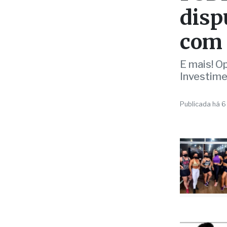
POLÍTICA
PSDB
disp
com 
E mais! O
Investim
Publicada há 6