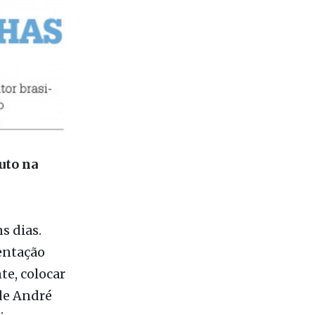
uto na
s dias.
entação
te, colocar