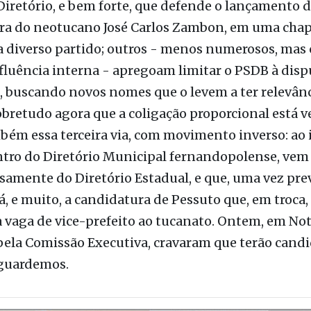
 nesse exato momento cravar o futuro do partido a
iretório, e bem forte, que defende o lançamento 
ra do neotucano José Carlos Zambon, em uma chap
a diverso partido; outros - menos numerosos, mas
nfluência interna - apregoam limitar o PSDB à disp
a, buscando novos nomes que o levem a ter relevân
bretudo agora que a coligação proporcional está v
bém essa terceira via, com movimento inverso: ao 
tro do Diretório Municipal fernandopolense, vem 
samente do Diretório Estadual, e que, uma vez pre
á, e muito, a candidatura de Pessuto que, em troca,
 vaga de vice-prefeito ao tucanato. Ontem, em Not
pela Comissão Executiva, cravaram que terão cand
Aguardemos.