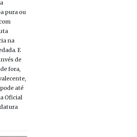
qui. Há um
da
a pura ou
 com
uta
cia na
edada. E
invés de
de fora,
valecente,
 pode até
a Oficial
idatura