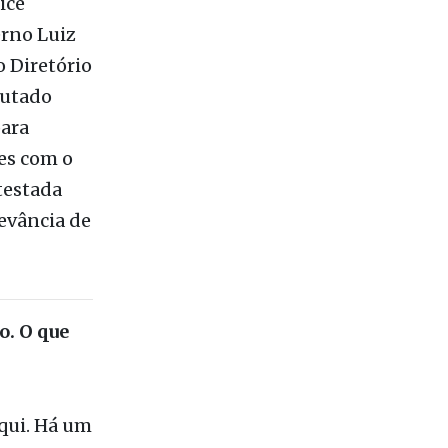
de André
ice
erno Luiz
o Diretório
putado
para
es com o
testada
levância de
o. O que