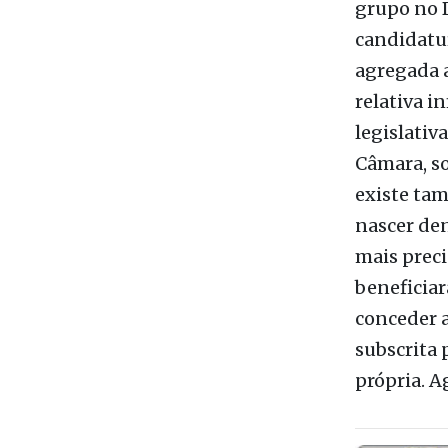
Dificílimo
grupo no D
candidatu
agregada 
relativa i
legislativ
Câmara, so
existe tam
nascer den
mais preci
beneficiar
conceder a
subscrita 
própria. 