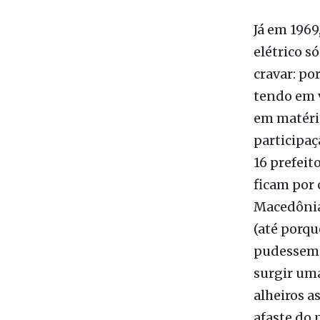
Reeleição:
Já em 1969
elétrico s
cravar: po
tendo em v
em matéri
participaç
16 prefeit
ficam por 
Macedônia,
(até porqu
pudessem, 
surgir uma