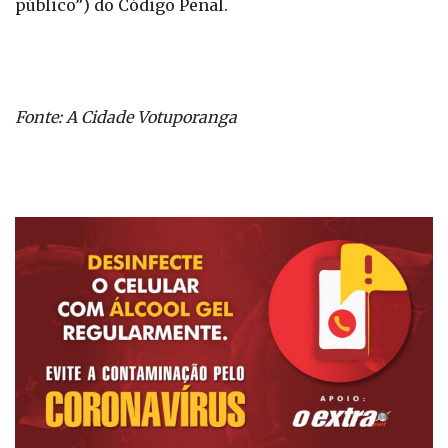
propagação de doença contagiosa”) e 330
(“Desobedecer a ordem legal de funcionário
público”) do Código Penal.
Fonte: A Cidade Votuporanga