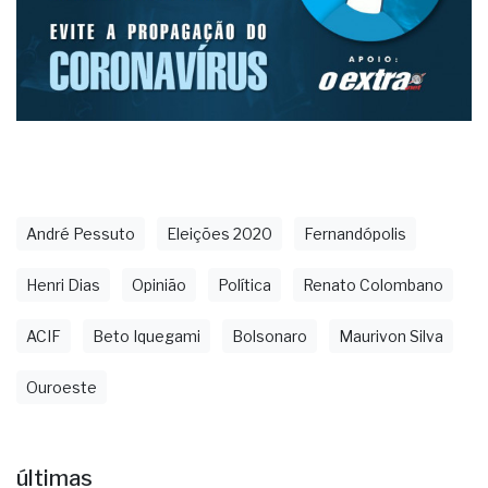
André Pessuto
Eleições 2020
Fernandópolis
Henri Dias
Opinião
Política
Renato Colombano
ACIF
Beto Iquegami
Bolsonaro
Maurivon Silva
Ouroeste