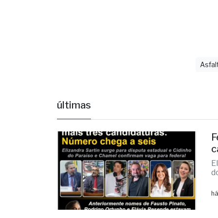
Asfal
últimas
F
c
E
d
há