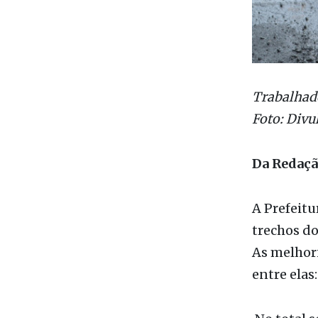
Trabalhado
Foto: Divu
Da Redaç
A Prefeitu
trechos do
As melhori
entre elas