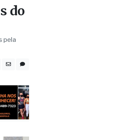
s do
s pela