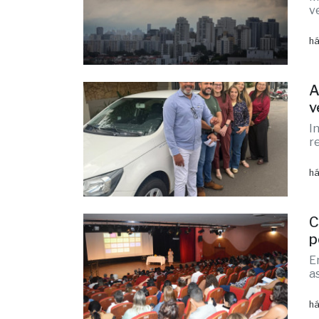
v
há
A
v
I
r
há
C
p
E
a
há