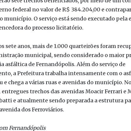
erão sete trechos beneficiados, por meio de um co
rno federal no valor de R$ 384.204,00 e contrapa
do município. O serviço está sendo executado pela
ncedora do processo licitatório.
s sete anos, mais de 1.000 quarteirões foram rec
nistração municipal, sendo considerado o maior 
a asfáltica de Fernandópolis. Além do serviço de
to, a Prefeitura trabalha intensamente com o asf
 e chega a várias ruas e avenidas do município. N
 entregues trechos das avenidas Moacir Ferrari e 
atti e atualmente sendo preparada a estrutura pa
 avenida dos Ferroviários.
Com Fernandópolis