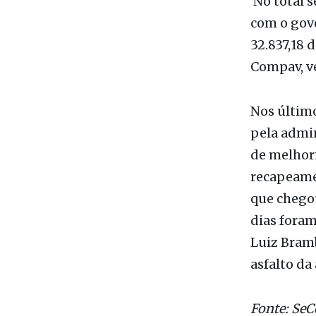
No total s
com o gove
32.837,18 
Compav, ve
Nos último
pela admi
de melhori
recapeamen
que chegou
dias foram
Luiz Bramb
asfalto da
Fonte: Se