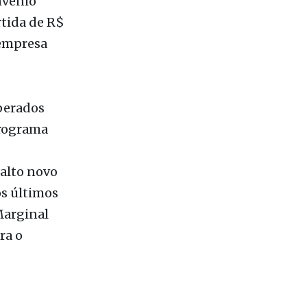
nvênio
rtida de R$
 empresa
uperados
programa
alto novo
os últimos
Marginal
ra o