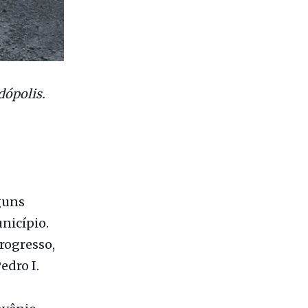
dópolis.
guns
nicípio.
rogresso,
Pedro I.