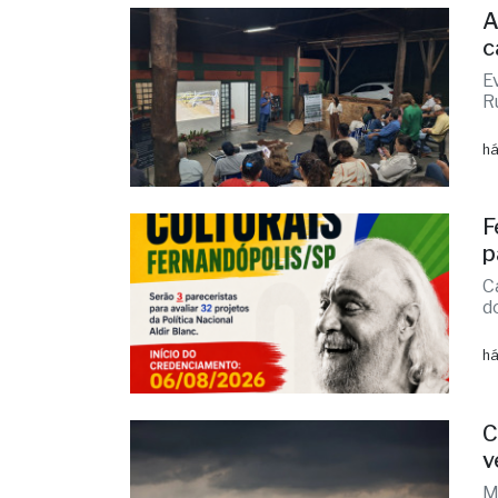
A
c
E
R
há
F
p
C
d
há
C
v
M