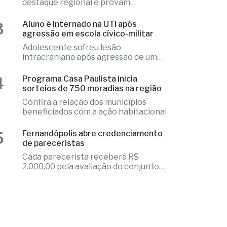
destaque regional e provam
excelência
3
Aluno é internado na UTI após
agressão em escola cívico-militar
Adolescente sofreu lesão
intracraniana após agressão de um
colega
4
Programa Casa Paulista inicia
sorteios de 750 moradias na região
Confira a relação dos municípios
beneficiados com a ação habitacional
5
Fernandópolis abre credenciamento
de pareceristas
Cada parecerista receberá R$
2.000,00 pela avaliação do conjunto
de projetos