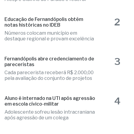
1
Fernandópolis confirma mais três
candidaturas e já soma seis nomes
Elizandra Sartin entra na corrida pela
Alesp e Cidinho do Paraíso é federal
2
Educação de Fernandópolis obtém
notas históricas no IDEB
Números colocam município em
destaque regional e provam excelência
3
Fernandópolis abre credenciamento de
pareceristas
Cada parecerista receberá R$ 2.000,00
pela avaliação do conjunto de projetos
4
Aluno é internado na UTI após agressão
em escola cívico-militar