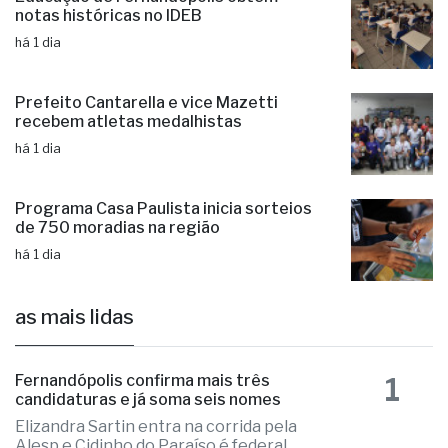
debate política pública
há 1 dia
Educação de Fernandópolis obtém
notas históricas no IDEB
há 1 dia
Prefeito Cantarella e vice Mazetti
recebem atletas medalhistas
há 1 dia
Programa Casa Paulista inicia sorteios
de 750 moradias na região
há 1 dia
as mais lidas