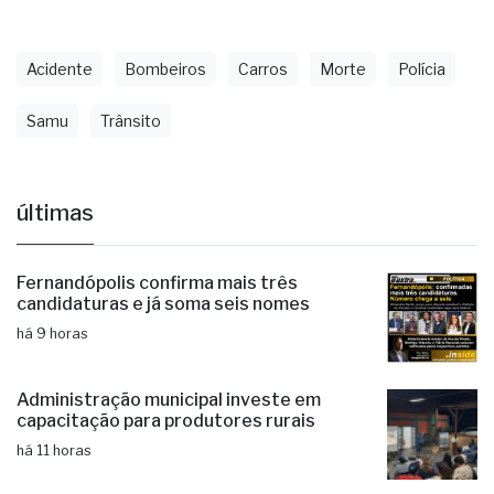
laudos visando esclarecer as causas da colisão e
apontar eventual culpabilidade.
Acidente
Bombeiros
Carros
Morte
Polícia
Samu
Trânsito
últimas
Fernandópolis confirma mais três
candidaturas e já soma seis nomes
há 9 horas