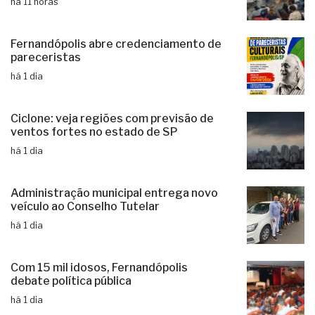
Fernandópolis abre credenciamento de
pareceristas
há 1 dia
Ciclone: veja regiões com previsão de
ventos fortes no estado de SP
há 1 dia
Administração municipal entrega novo
veículo ao Conselho Tutelar
há 1 dia
Com 15 mil idosos, Fernandópolis
debate política pública
há 1 dia
Educação de Fernandópolis obtém
notas históricas no IDEB