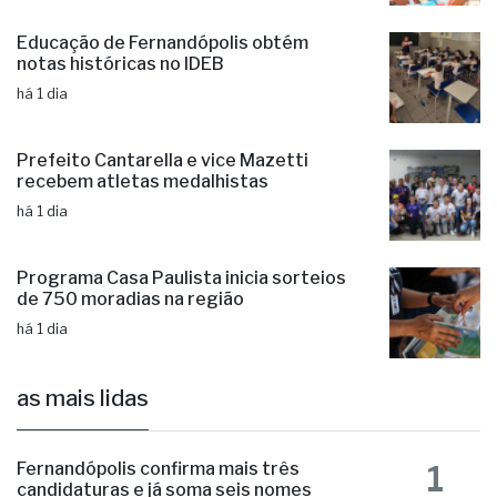
há 1 dia
Prefeito Cantarella e vice Mazetti
recebem atletas medalhistas
há 1 dia
Programa Casa Paulista inicia sorteios
de 750 moradias na região
há 1 dia
as mais lidas
1
Fernandópolis confirma mais três
candidaturas e já soma seis nomes
Elizandra Sartin entra na corrida pela
Alesp e Cidinho do Paraíso é federal