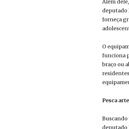
mais empáti
Além dele,
deputado D
forneça gr
adolescent
O equipam
funciona 
braço ou a
residente
equipamen
Pesca art