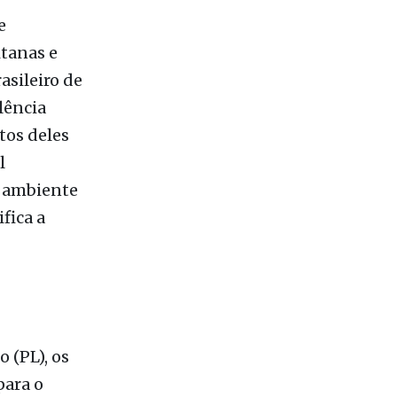
dos no
e
itanas e
asileiro de
lência
tos deles
l
o ambiente
fica a