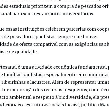
alorizar a produção local, o Projeto de Lei 504/202
uiz Claudio Marcolino (PT), busca fazer com que
ades estaduais priorizem a compra de pescados or
sanal para seus restaurantes universitários.
que essas instituições celebrem parcerias com coope
es de pescadores paulistas sempre que houver
idade de oferta compatível com as exigências sanit
is e de qualidade.
artesanal é uma atividade econômica fundamental 
de famílias paulistas, especialmente em comunida
, ribeirinhas e lacustres. Além de representar uma
l de exploração dos recursos pesqueiros, com técn