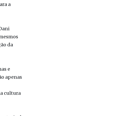
 (PL), os
para o
ara a
Dani
s mesmos
ção da
mas e
não apenas
a cultura