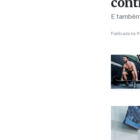
cria
cont
E também 
Publicada há 9