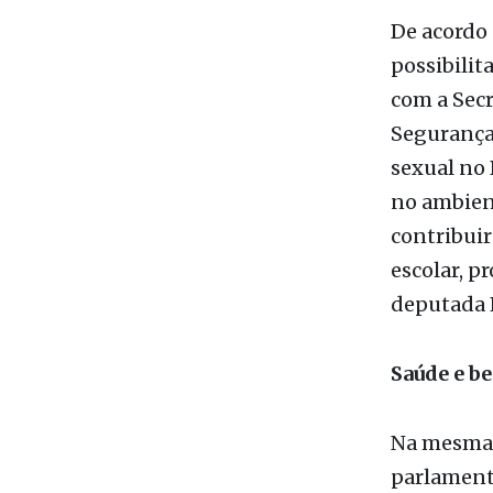
escolar po
ambiente d
De acordo 
possibilit
com a Secr
Segurança 
sexual no 
no ambient
contribuir
escolar, p
deputada 
Saúde e b