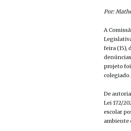
Da Redaç
Por: Mathe
A Comissão
Legislativ
feira (15)
denúncias 
projeto fo
colegiado.
De autoria
Lei 172/20