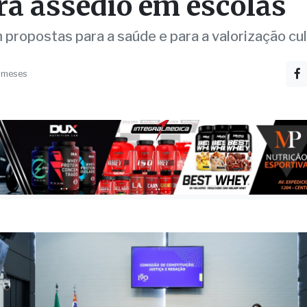
ção de canal de denúnci
ra assédio em escolas
propostas para a saúde e para a valorização cul
 meses