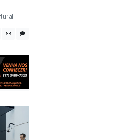
as
tural