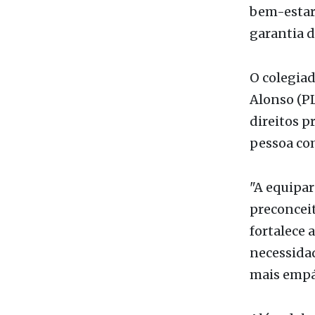
Na mesma r
parlament
bem-estar
garantia d
O colegiad
Alonso (PL
direitos p
pessoa com
"A equipar
preconceit
fortalece 
necessida