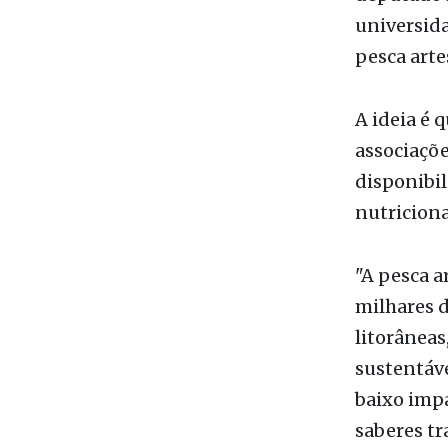
Buscando v
deputado L
universid
pesca arte
A ideia é 
associaçõ
disponibil
nutriciona
"A pesca 
milhares 
litorâneas
sustentáve