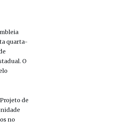
embleia
ta quarta-
 de
stadual. O
elo
 Projeto de
unidade