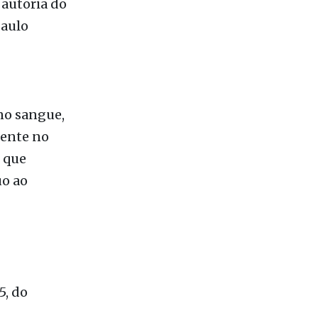
 autoria do
Paulo
no sangue,
mente no
 que
uo ao