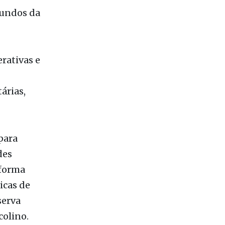
5, do
iundos da
rativas e
árias,
para
des
 forma
icas de