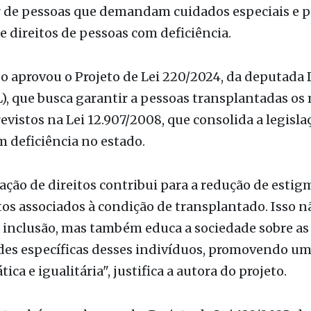
eunião, presidida pelo deputado Thiago Auricchio
ares da CCJR também acataram projetos voltados 
 de pessoas que demandam cuidados especiais e p
e direitos de pessoas com deficiência.
o aprovou o Projeto de Lei 220/2024, da deputada 
), que busca garantir a pessoas transplantadas o
revistos na Lei 12.907/2008, que consolida a legisla
 deficiência no estado.
ação de direitos contribui para a redução de estig
os associados à condição de transplantado. Isso 
a inclusão, mas também educa a sociedade sobre as
des específicas desses indivíduos, promovendo um