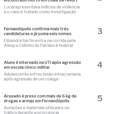
2
Ex-radialista Marcelo "Toto" é
encontrado morto em chalé de resort
Local apresentava indícios de violência
e o caso é tratado como investigação
3
Fernandópolis confirma mais três
candidaturas e já soma seis nomes
Elizandra Sartin entra na corrida pela
Alesp e Cidinho do Paraíso é federal
4
Aluno é internado na UTI após agressão
em escola cívico-militar
Adolescente sofreu lesão intracraniana
após agressão de um colega
5
Acusado é preso com mais de 6 kg de