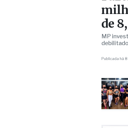
de 8
MP invest
debilitad
Publicada há 8