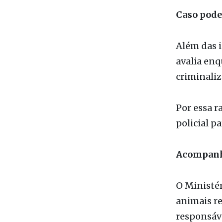
Além das i
avalia enq
criminaliz
Por essa r
policial p
Acompanh
O Ministér
animais r
responsáv