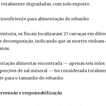
 insuficiente para alimentação do rebanho
vistoria, os fiscais localizaram 27 carcaças em dife
de decomposição, indicando que as mortes vinham
anas.
ntação alimentar encontrada — apenas seis rolos 
porções de sal mineral — foi considerada totalme
te para o tamanho do rebanho.
preensão e responsabilização
com o promotor Thiago Barile Galvão de França, o
io foi autuado pelo Imasul e pela Iagro. As medida