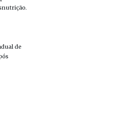
adual de
pós