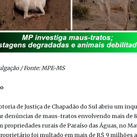
ulgação / Fonte: MPE-MS
ão
toria de Justiça de Chapadão do Sul abriu um inqué
ar denúncias de maus-tratos envolvendo mais de 
 propriedades rurais de Paraíso das Águas, no Ma
proprietário foi multado em mais de R$ 9 milhões 
ão constatar abandono e condições extremas de de