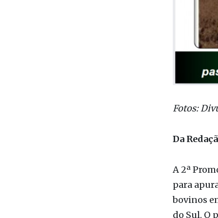
Fotos: Div
Da Redaç
A 2ª Promo
para apur
bovinos em
do Sul. O 
fiscalizaç