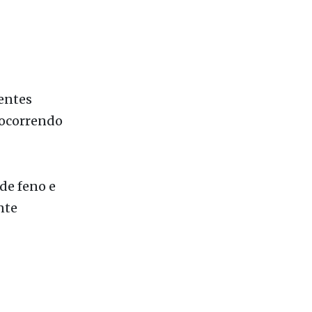
rentes
 ocorrendo
de feno e
nte
s incluem: