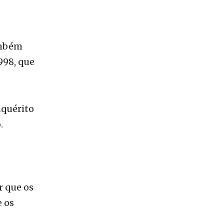
ambém
998, que
nquérito
.
r que os
 os