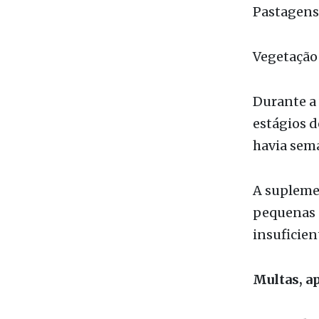
Vegetação
Durante a 
estágios 
havia sem
A supleme
pequenas 
insuficien
Multas, a
De acordo 
proprietár