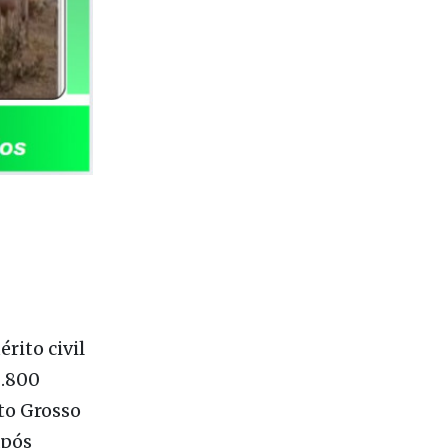
rito civil
8.800
to Grosso
após
snutrição.