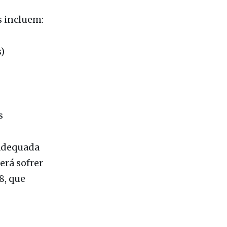
)
s
 adequada
erá sofrer
8, que