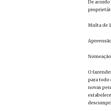
Multa de 1
Apreensão
Nomeação 
O fazende
para todo 
novas pena
estabelece
descumpri
Caso pode