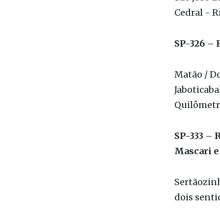
São José d
Cedral - Ri
SP-326 – 
Matão / Do
Jaboticaba
Quilômetro
SP-333 – 
Mascari e
Sertãozinh