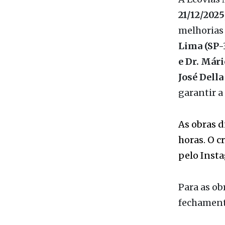
A Ecovias 
21/12/2025
melhorias
Lima (SP-
e Dr. Már
José Dell
garantir a
As obras d
horas. O c
pelo Inst
Para as ob