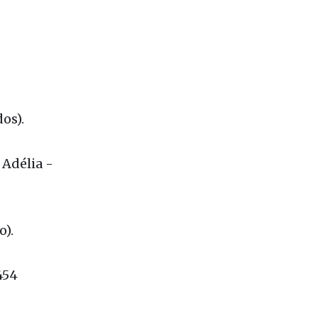
os).
 Adélia -
o).