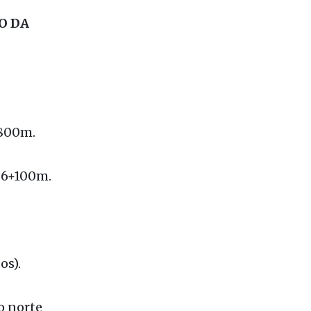
454
O DA
+800m.
236+100m.
os).