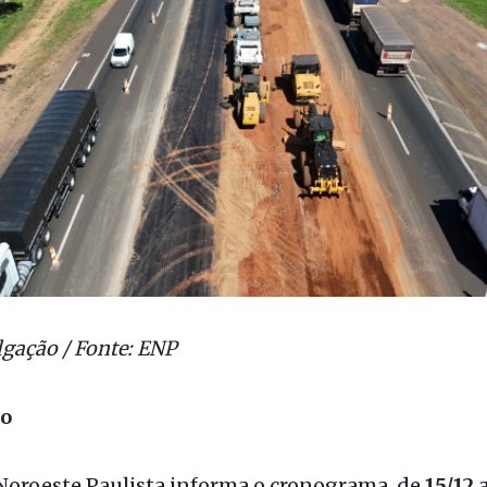
lgação / Fonte: ENP
ão