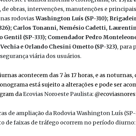
Noroeste Paulista informa o cronograma, de
15/12 
, de obras, intervenções, manutenções e principai
 nas rodovias
Washington Luís (SP-310); Brigadeir
326); Carlos Tonanni, Nemésio Cadetti, Laurenti
io Gentil (SP-333); Comendador Pedro Monteleone 
a Vechia e Orlando Chesini Ometto (SP-323)
, para 
 segurança viária dos usuários.
iurnas acontecem das 7 às 17 horas, e as noturnas, d
ronograma está sujeito a alterações e pode ser a
agram da
Ecovias Noroeste Paulista
: @ecoviasnores
ras de ampliação da Rodovia Washington Luís (SP-3