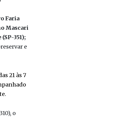
a
s
o Faria
no Mascari
(SP-351);
preservar e
as 21 às 7
companhado
te.
10), o