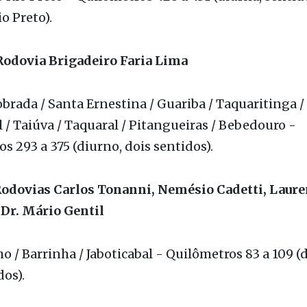
o Rio Preto - Quilômetros 428 a 431 (diurna, sentid
o Preto).
Rodovia Brigadeiro Faria Lima
brada / Santa Ernestina / Guariba / Taquaritinga /
l / Taiúva / Taquaral / Pitangueiras / Bebedouro -
s 293 a 375 (diurno, dois sentidos).
Rodovias Carlos Tonanni, Nemésio Cadetti, Laur
 Dr. Mário Gentil
o / Barrinha / Jaboticabal - Quilômetros 83 a 109 (