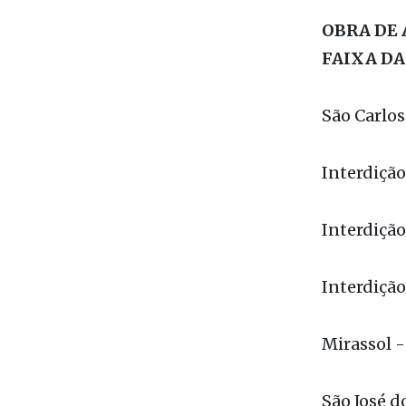
Cedral / S
(noturna, 
OBRA DE 
FAIXA D
São Carlos
Interdição
Interdição
Interdição
Mirassol -