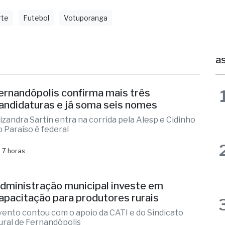
rte
Futebol
Votuporanga
as
ernandópolis confirma mais três
andidaturas e já soma seis nomes
lizandra Sartin entra na corrida pela Alesp e Cidinho
o Paraíso é federal
 7 horas
dministração municipal investe em
apacitação para produtores rurais
vento contou com o apoio da CATI e do Sindicato