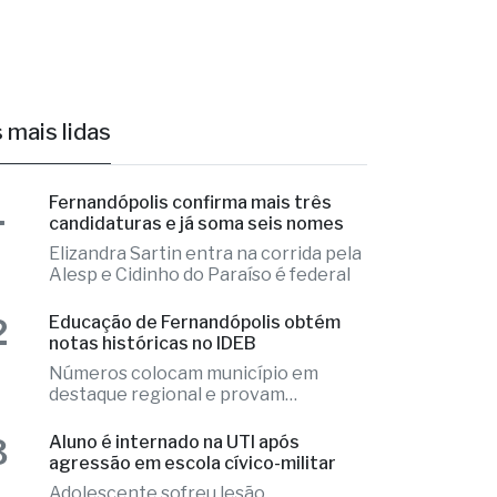
 mais lidas
1
Fernandópolis confirma mais três
candidaturas e já soma seis nomes
Elizandra Sartin entra na corrida pela
Alesp e Cidinho do Paraíso é federal
2
Educação de Fernandópolis obtém
notas históricas no IDEB
Números colocam município em
destaque regional e provam
excelência
3
Aluno é internado na UTI após
agressão em escola cívico-militar