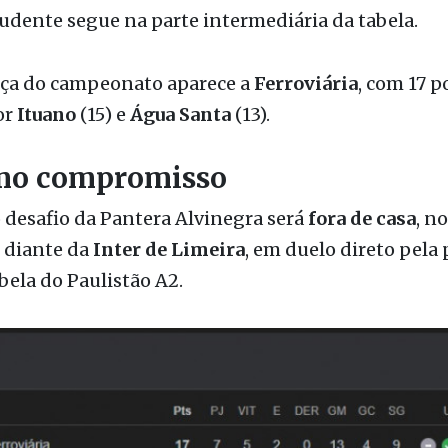
zona de classificação para a próxima fase da compet
dente segue na parte intermediária da tabela.
nça do campeonato aparece a
Ferroviária
, com 17 p
or
Ituano
(15) e
Água Santa
(13).
mo compromisso
desafio da Pantera Alvinegra será
fora de casa
, n
, diante da
Inter de Limeira
, em duelo direto pela 
bela do Paulistão A2.