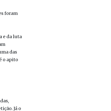
s. No
es foram
 e da luta
ram
huma das
 o apito
das,