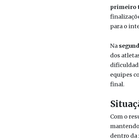
dificultan
primeiro
finalizaçõ
para o int
Na
segund
dos atlet
dificuldad
equipes co
final.
Situaç
Com o res
mantendo