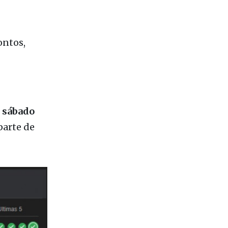
ição. Já o
ontos,
o
sábado
parte de