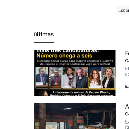
Espo
últimas
F
c
E
d
há
A
c
E