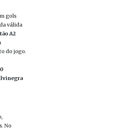
m gols
da válida
tão A2
m
o do jogo.
00
Alvinegra
,