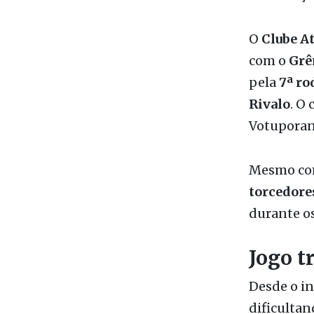
Da Redaç
O
Clube A
com o
Grê
pela
7ª ro
Rivalo
. O
Votuporan
Mesmo com
torcedore
durante o
Jogo t
Desde o in