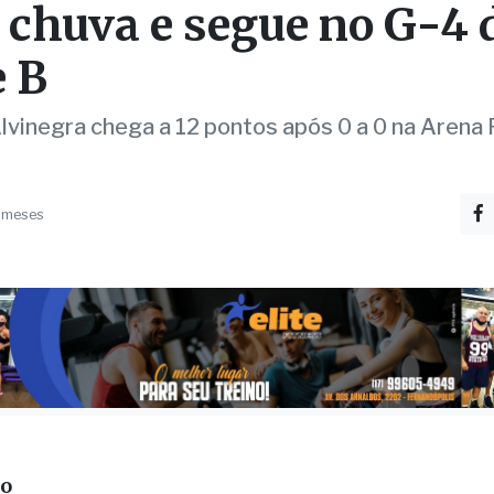
e chuva e segue no G-4 
e B
lvinegra chega a 12 pontos após 0 a 0 na Arena P
 meses