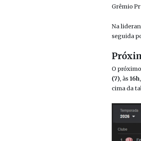
dentro da 
Grêmio Pru
Na lidera
seguida p
Próxi
O próximo 
(7)
, às
16h
cima da ta