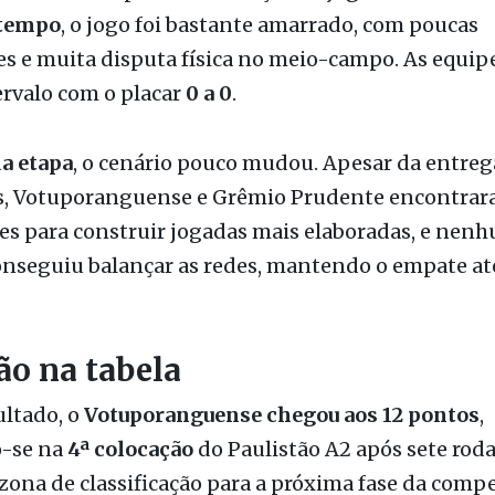
do a troca de passes e a criação de jogadas ofensiva
 tempo
, o jogo foi bastante amarrado, com poucas
es e muita disputa física no meio-campo. As equip
ervalo com o placar
0 a 0
.
a etapa
, o cenário pouco mudou. Apesar da entrega
as, Votuporanguense e Grêmio Prudente encontra
es para construir jogadas mais elaboradas, e nen
nseguiu balançar as redes, mantendo o empate até
ão na tabela
ultado, o
Votuporanguense chegou aos 12 pontos
,
-se na
4ª colocação
do Paulistão A2 após sete roda