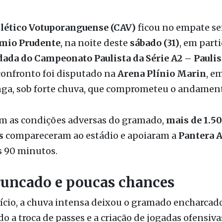
ão
tlético Votuporanguense (CAV)
ficou no empate se
mio Prudente
, na noite deste
sábado (31)
, em parti
dada do Campeonato Paulista da Série A2 – Paulis
 confronto foi disputado na
Arena Plínio Marin
, e
ga, sob forte chuva, que comprometeu o andament
 as condições adversas do gramado,
mais de 1.5
s
compareceram ao estádio e apoiaram a
Pantera 
s 90 minutos.
runcado e poucas chances
ício, a chuva intensa deixou o gramado encharcado