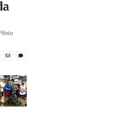
da
línio