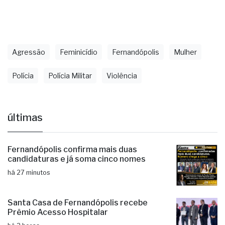
mesmo sem a presença da vítima, contribuindo
para interromper situações de violência e
preservar vidas.
Agressão
Feminicídio
Fernandópolis
Mulher
Polícia
Polícia Militar
Violência
últimas
Fernandópolis confirma mais duas
candidaturas e já soma cinco nomes
há 27 minutos