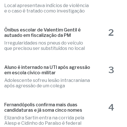
1
Ex-radialista Marcelo "Toto" é
encontrado morto em chalé de resort
Local apresentava indícios de violência
e o caso é tratado como investigação
2
Ônibus escolar de Valentim Gentil é
autuado em fiscalização da PM
Irregularidades nos pneus do veículo
que precisou ser substituídos no local
3
Aluno é internado na UTI após agressão
em escola cívico-militar
Adolescente sofreu lesão intracraniana
após agressão de um colega
4
Fernandópolis confirma mais duas