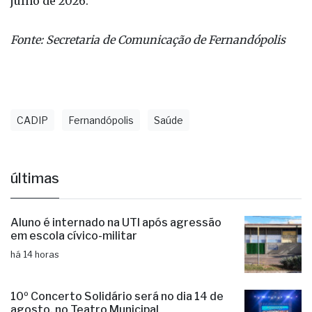
Na verdade, as equipes de Saúde adiantaram parte
do trabalho, uma vez que a campanha oficial vai de
13/07 a 31/07. O chamado “Dia D” acontece em 28 de
julho de 2026.
Fonte: Secretaria de Comunicação de Fernandópolis
CADIP
Fernandópolis
Saúde
últimas
Aluno é internado na UTI após agressão
em escola cívico-militar