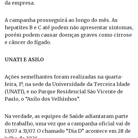
Adolescente, e a fisioterapeuta Josiane Vanzea, do
Saúde do Trabalhador, realizando vacinação para
Influenza, teste de acuidade visual, IMC, verificação
de PA e Glicemia. Foram atendidos 40 profissionais
da empresa.
A campanha prosseguirá ao longo do mês. As
hepatites B e C até podem não apresentar sintomas,
porém podem causar doenças graves como cirrose
e câncer do fígado.
UNATI E ASILO
Ações semelhantes foram realizadas na quarta-
feira, 1º, na sede da Universidade da Terceira Idade
(UNATI), e no Parque Residencial São Vicente de
Paulo, o “Asilo dos Velhinhos”.