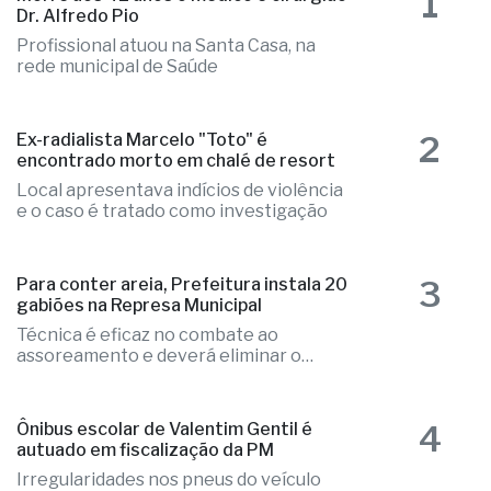
as mais lidas
1
Morre aos 42 anos o médico e cirurgião
Dr. Alfredo Pio
Profissional atuou na Santa Casa, na
rede municipal de Saúde
2
Ex-radialista Marcelo "Toto" é
encontrado morto em chalé de resort
Local apresentava indícios de violência
e o caso é tratado como investigação
3
Para conter areia, Prefeitura instala 20
gabiões na Represa Municipal
Técnica é eficaz no combate ao
assoreamento e deverá eliminar o
problema