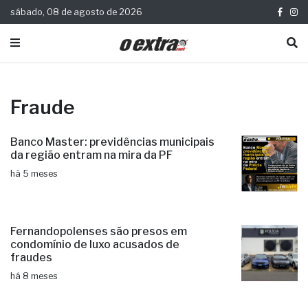
sábado, 08 de agosto de 2026
Fraude
Banco Master: previdências municipais
da região entram na mira da PF
há 5 meses
Fernandopolenses são presos em
condomínio de luxo acusados de
fraudes
há 8 meses