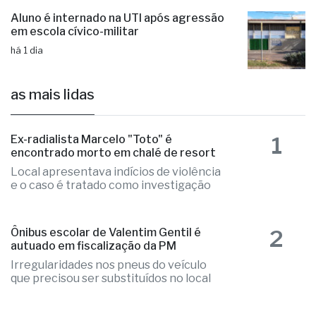
Prefeitura aplica 15 toneladas de
massa asfáltica na Rua Sambra
há 8 horas
Aluno é internado na UTI após agressão
em escola cívico-militar
há 1 dia
as mais lidas
1
Ex-radialista Marcelo "Toto" é
encontrado morto em chalé de resort
Local apresentava indícios de violência
e o caso é tratado como investigação
2
Ônibus escolar de Valentim Gentil é
autuado em fiscalização da PM