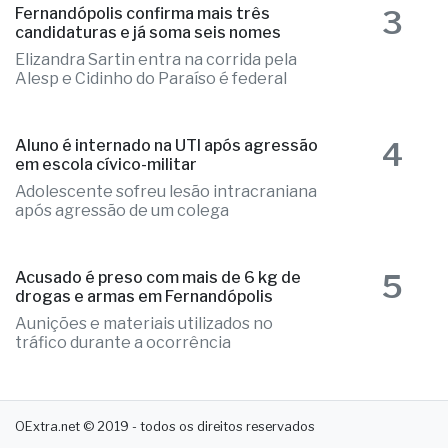
Irregularidades nos pneus do veículo
que precisou ser substituídos no local
3
Fernandópolis confirma mais três
candidaturas e já soma seis nomes
Elizandra Sartin entra na corrida pela
Alesp e Cidinho do Paraíso é federal
4
Aluno é internado na UTI após agressão
em escola cívico-militar
Adolescente sofreu lesão intracraniana
após agressão de um colega
5
Acusado é preso com mais de 6 kg de
drogas e armas em Fernandópolis
Aunições e materiais utilizados no
tráfico durante a ocorrência