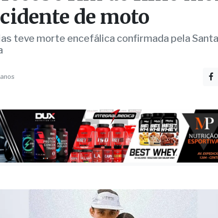
TE
recebe rim de filho mo
cidente de moto
ias teve morte encefálica confirmada pela Sant
a
 anos