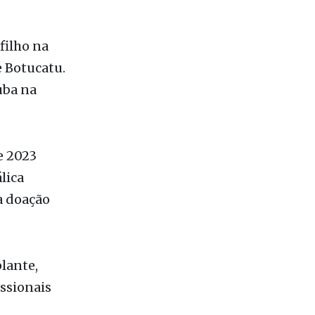
filho na
e Botucatu.
uba na
e 2023
lica
a doação
lante,