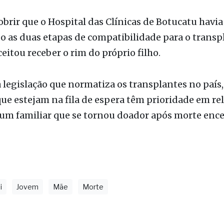
Kauan era menor de idade e não podia fazer a doaçã
 diz que o doador precisa ter acima de 23 anos.
brir que o Hospital das Clínicas de Botucatu havia
 as duas etapas de compatibilidade para o transp
ceitou receber o rim do próprio filho.
legislação que normatiza os transplantes no país,
ue estejam na fila de espera têm prioridade em re
um familiar que se tornou doador após morte encef
i
Jovem
Mãe
Morte