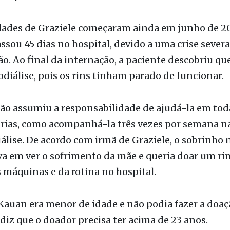
o bem-sucedido e sem intercorrências pelos profi
is por realizá-lo.
dades de Graziele começaram ainda em junho de 20
sou 45 dias no hospital, devido a uma crise severa
o. Ao final da internação, a paciente descobriu qu
diálise, pois os rins tinham parado de funcionar.
ão assumiu a responsabilidade de ajudá-la em tod
árias, como acompanhá-la três vezes por semana n
lise. De acordo com irmã de Graziele, o sobrinho 
a em ver o sofrimento da mãe e queria doar um ri
as máquinas e da rotina no hospital.