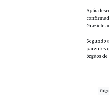
Na época, 
legislação
Após desco
confirmado
Graziele a
Segundo a 
parentes q
órgãos de 
Birigu