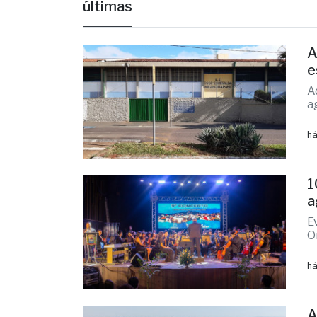
últimas
A
e
A
a
há
1
a
E
O
há