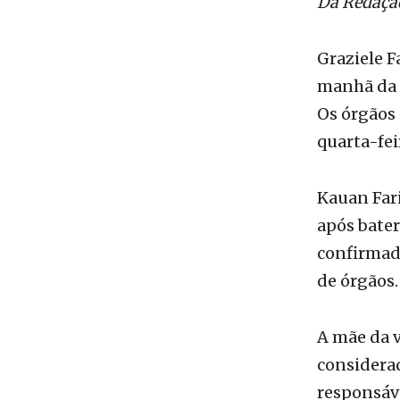
Da Redaçã
Graziele F
manhã da ú
Os órgãos
quarta-fei
Kauan Fari
após bater
confirmada
de órgãos.
A mãe da v