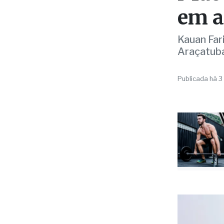
TRANSPLAN
Mãe 
em a
Kauan Far
Araçatub
Publicada há 3