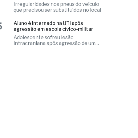
problema
4
Ônibus escolar de Valentim Gentil é
autuado em fiscalização da PM
Irregularidades nos pneus do veículo
que precisou ser substituídos no local
5
Aluno é internado na UTI após
agressão em escola cívico-militar
Adolescente sofreu lesão
intracraniana após agressão de um
colega