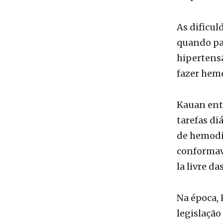
considerad
responsáve
As dificul
quando pas
hipertensã
fazer hemo
Kauan ent
tarefas di
de hemodiá
conformav
la livre d