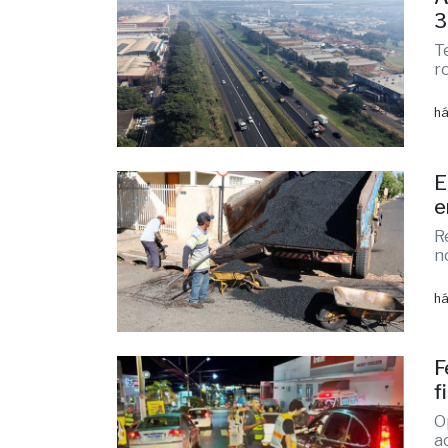
A
3
T
r
há
E
e
R
n
há
F