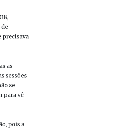
ssionais
18,
 de
e precisava
as as
as sessões
não se
m para vê-