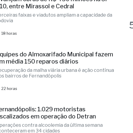
vançam obras de R$ 450 milhões na SP-
10, entre Mirassol e Cedral
erceiras faixas e viadutos ampliam a capacidade da
odovia
 18 horas
quipes do Almoxarifado Municipal fazem
m média 150 reparos diários
ecuperação da malha viária urbana é ação contínua
os bairros de Fernandópolis
 22 horas
ernandópolis: 1.029 motoristas