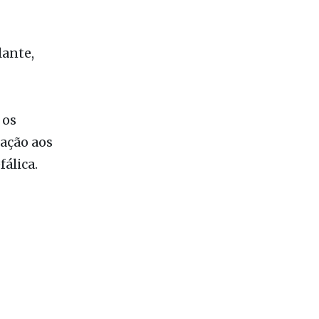
o, pois a
lante,
 os
lação aos
álica.