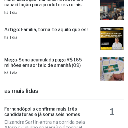
capacitação para produtores rurais
há 1 dia
Artigo: Família, torna-te aquilo que és!
há 1 dia
Mega-Sena acumulada paga R$ 165
milhões em sorteio de amanhã (09)
há 1 dia
as mais lidas
1
Fernandópolis confirma mais três
candidaturas e já soma seis nomes
Elizandra Sartin entra na corrida pela
Alesp e Cidinho do Paraíso é federal