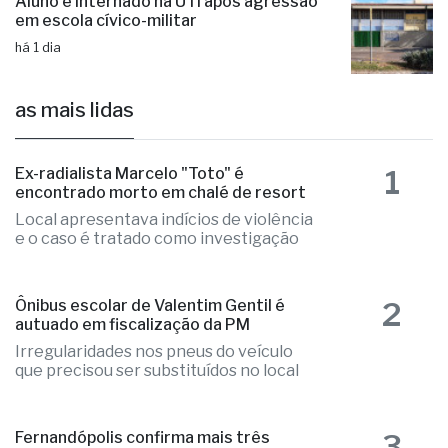
Aluno é internado na UTI após agressão
em escola cívico-militar
há 1 dia
as mais lidas
1
Ex-radialista Marcelo "Toto" é
encontrado morto em chalé de resort
Local apresentava indícios de violência
e o caso é tratado como investigação
2
Ônibus escolar de Valentim Gentil é
autuado em fiscalização da PM
Irregularidades nos pneus do veículo
que precisou ser substituídos no local
3
Fernandópolis confirma mais três