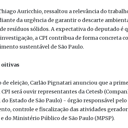
diante da urgência de garantir o descarte ambien
e resíduos sólidos. A expectativa do deputado é q
investigação, a CPI contribua de forma concreta c
imento sustentável de São Paulo.
 oitivas
 de eleição, Carlão Pignatari anunciou que a prime
 CPI será ouvir representantes da Cetesb (Compan
do Estado de São Paulo) - órgão responsável pelo
nto, controle e fiscalização das atividades gerador
 e do Ministério Público de São Paulo (MPSP).
s, os deputados vão mapear as dificuldades e irreg
s pelo estado e pelas prefeituras na gestão dos r