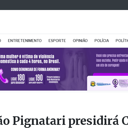
O
ENTRETENIMENTO
ESPORTE
OPINIÃO
POLÍCIA
POLÍT
ão Pignatari presidirá 
Lixões na Alesp; Thiag