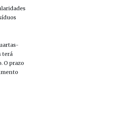
uartas-
 terá
o. O prazo
gimento
Lixo