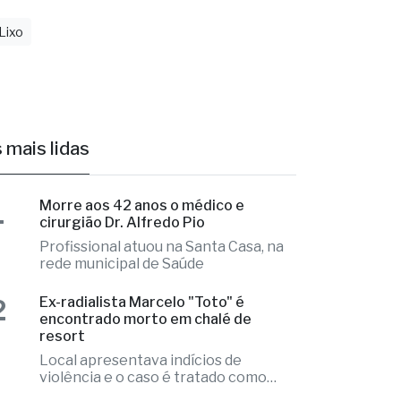
 mais lidas
1
Morre aos 42 anos o médico e
cirurgião Dr. Alfredo Pio
Profissional atuou na Santa Casa, na
rede municipal de Saúde
2
Ex-radialista Marcelo "Toto" é
encontrado morto em chalé de
resort
Local apresentava indícios de
violência e o caso é tratado como
investigação
3
Para conter areia, Prefeitura instala
20 gabiões na Represa Municipal