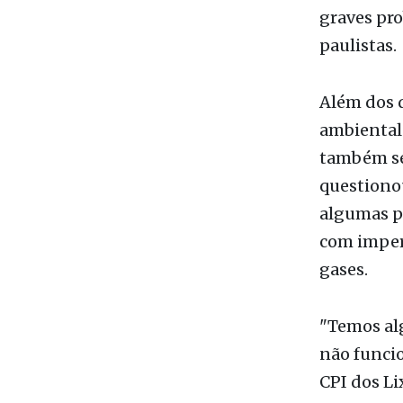
Além dos d
ambiental 
também ser
questionou
algumas pr
com imper
gases.
"Temos al
não funci
CPI dos Li
O relator,