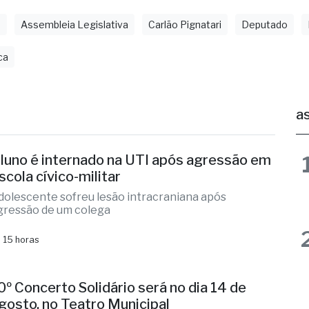
ca
as
luno é internado na UTI após agressão em
scola cívico-militar
dolescente sofreu lesão intracraniana após
gressão de um colega
 15 horas
0º Concerto Solidário será no dia 14 de
gosto, no Teatro Municipal
vento beneficente em prol da Santa Casa com a
rquestra Sinfônica de Jales