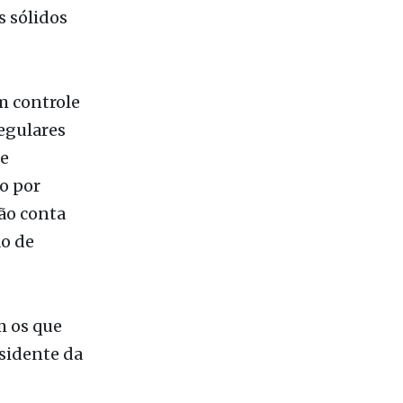
m controle
regulares
le
o por
ão conta
o de
m os que
sidente da
o da