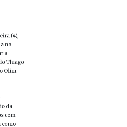
ira (4),
da na
r a
ado Thiago
do Olim
o
io da
os com
ou como
 sólidos