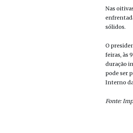
sólidos.
O presiden
feiras, às
duração in
pode ser 
Interno da
Fonte: Imp
Ales