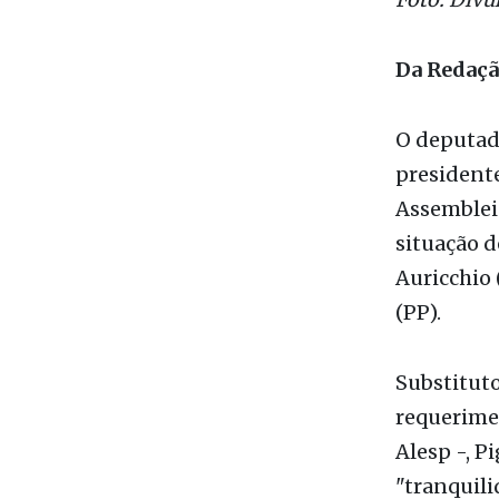
Da Redaç
O deputado
presidente
Assembleia
situação d
Auricchio 
(PP).
Substitut
requerimen
Alesp -, P
"tranquili
graves pro
paulistas.