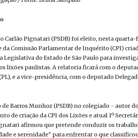
ão
 Carlão Pignatari (PSDB) foi eleito, nesta quarta-fe
 da Comissão Parlamentar de Inquérito (CPI) cria
 Legislativa do Estado de São Paulo para investiga
os lixões paulistas. A relatoria ficará com o deput
(PL), e a vice-presidência, com o deputado Delega
o de Barros Munhoz (PSDB) no colegiado - autor d
to de criação da CPI dos Lixões e atual 1º Secretár
ignatari afirmou que pretende conduzir os trabalh
dade e serenidade" para enfrentar o que classific
blemas estruturais no gerenciamento dos resíduos