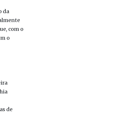
talmente
ue, com o
om o
ira
hia
as de
ularidades
esíduos