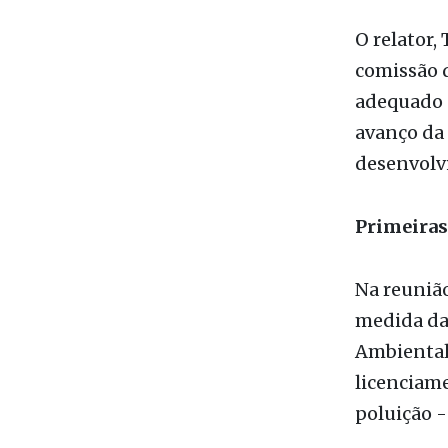
comissão 
adequado d
avanço da 
desenvolv
Primeiras
Na reunião
medida da
Ambiental 
licenciame
poluição -
Nas oitiva
enfrentada