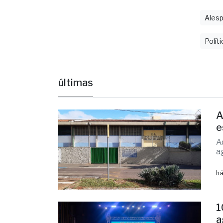
Políti
últimas
A
e
A
a
há
1
a
E
O