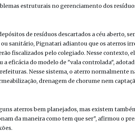
epósitos de resíduos descartados a céu aberto, se
ou sanitário, Pignatari adiantou que os aterros ir
ão fiscalizados pelo colegiado. Nesse contexto, e
 a eficácia do modelo de "vala controlada", adotad
efeituras. Nesse sistema, o aterro normalmente n
meabilização, drenagem de chorume nem captaçã
guns aterros bem planejados, mas existem també
onam da maneira como tem que ser", afirmou o pre
xões.
 Thiago Auricchio, ressaltou a relevância do trabalh