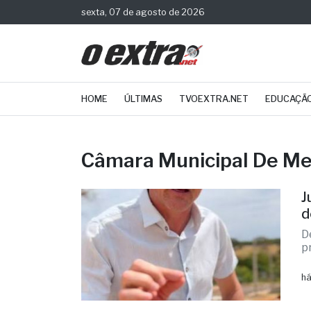
sexta, 07 de agosto de 2026
HOME
ÚLTIMAS
TVOEXTRA.NET
EDUCAÇÃ
Câmara Municipal De Me
J
d
D
p
há