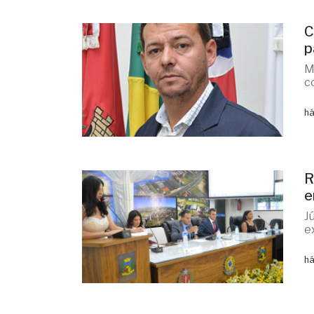
C
p
M
c
há
R
e
J
e
há