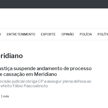
O
ENTRETENIMENTO
ESPORTE
OPINIÃO
POLÍCIA
POLÍT
ridiano
ustiça suspende andamento de processo
e cassação em Meridiano
ecisão judicial obriga CP a assegur plena defesa ao
refeito Fábio Pascoalinoto
 1 mês