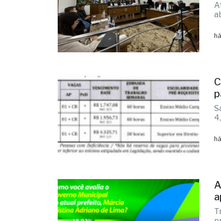
A
a
há
C
p
S
4
há
A
a
T
p