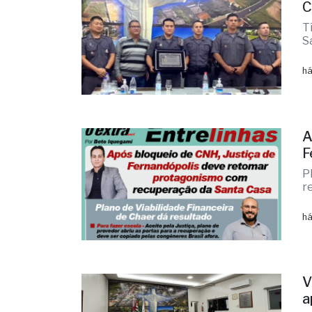
C
T
S
há
A
F
P
r
há
V
a