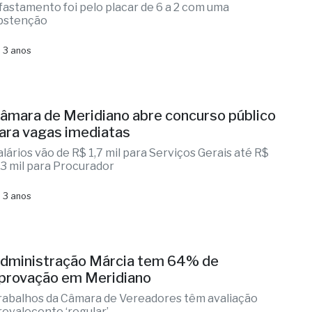
fastamento foi pelo placar de 6 a 2 com uma
bstenção
 3 anos
âmara de Meridiano abre concurso público
ara vagas imediatas
alários vão de R$ 1,7 mil para Serviços Gerais até R$
,3 mil para Procurador
 3 anos
dministração Márcia tem 64% de
provação em Meridiano
rabalhos da Câmara de Vereadores têm avaliação
revalecente ‘regular’