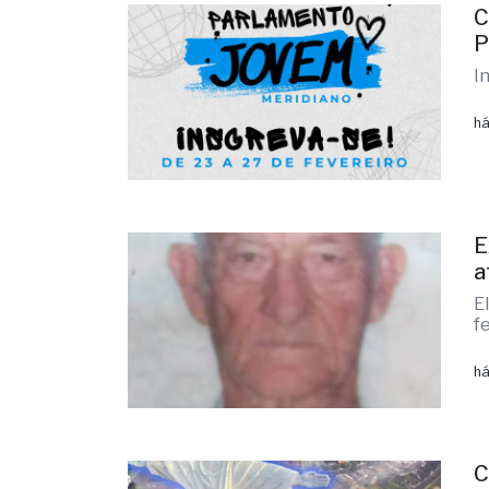
C
P
I
há
E
a
E
f
há
C