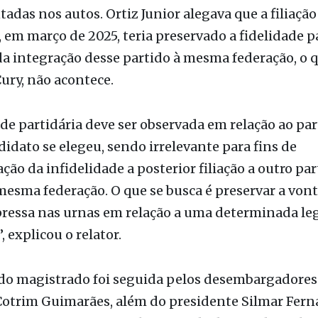
tadas nos autos. Ortiz Junior alegava que a filiação
 em março de 2025, teria preservado a fidelidade p
a integração desse partido à mesma federação, o q
ury, não acontece.
ade partidária deve ser observada em relação ao par
didato se elegeu, sendo irrelevante para fins de
ação da infidelidade a posterior filiação a outro pa
mesma federação. O que se busca é preservar a von
xpressa nas urnas em relação a uma determinada l
, explicou o relator.
 do magistrado foi seguida pelos desembargadores
Cotrim Guimarães, além do presidente Silmar Fern
ta em casos que envolvam perda de mandato eleti