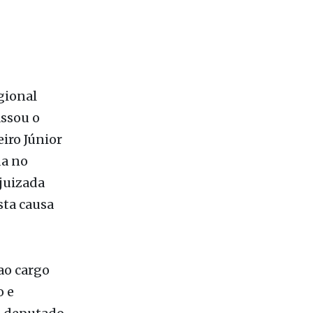
gional
assou o
iro Júnior
da no
ajuizada
sta causa
ao cargo
o e
e deputado