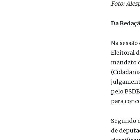
Da Redaç
Na sessão 
Eleitoral 
mandato d
(Cidadania
julgamento
pelo PSDB,
para conco
Segundo o 
de deputad
classifico