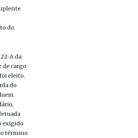
suplente
o
nto do
 22-A da
r de cargo
oi eleito.
rda do
cluem
ário,
efetuada
o exigido
 ao término