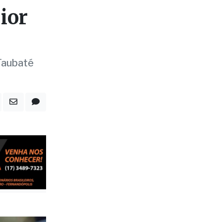
ior
Taubaté