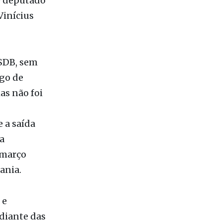
Vinícius
PSDB, sem
rgo de
as não foi
 a saída
a
m março
ania.
 e
 diante das