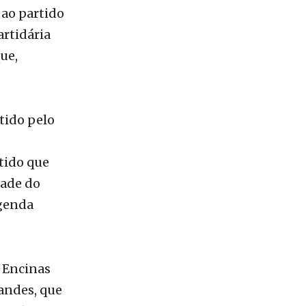
 ao partido
artidária
ue,
tido pelo
rtido que
tade do
egenda
 Encinas
andes, que
vo (artigo