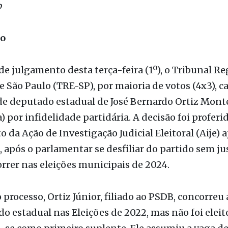
ão
de julgamento desta terça-feira (1º), o Tribunal Re
de São Paulo (TRE-SP), por maioria de votos (4x3), c
e deputado estadual de José Bernardo Ortiz Monte
) por infidelidade partidária. A decisão foi proferi
 da Ação de Investigação Judicial Eleitoral (Aije) 
 após o parlamentar se desfiliar do partido sem ju
rrer nas eleições municipais de 2024.
processo, Ortiz Júnior, filiado ao PSDB, concorreu 
o estadual nas Eleições de 2022, mas não foi eleit
u-se como primeiro suplente. Ele assumiu a vaga d