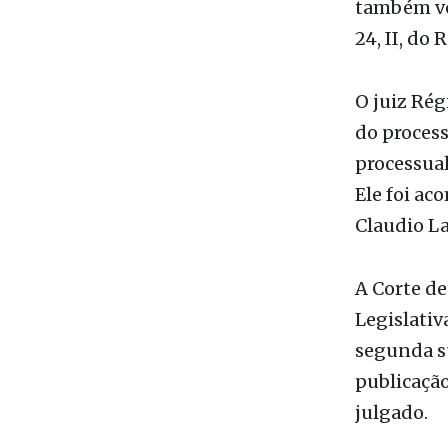
24, II, do
O juiz Rég
do process
processual
Ele foi ac
Claudio La
A Corte de
Legislativ
segunda su
publicaçã
julgado.