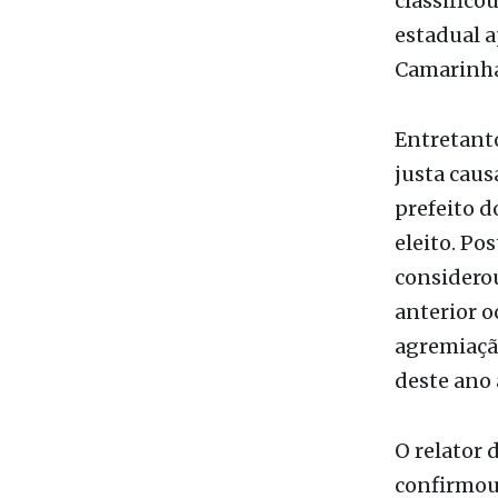
estadual a
Camarinha,
Entretanto
justa caus
prefeito d
eleito. Po
considerou
anterior o
agremiação
deste ano 
O relator 
confirmou 