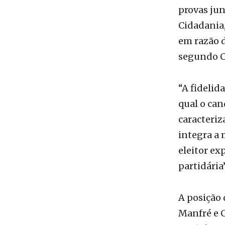
provas jun
Cidadania,
em razão d
segundo C
“A fidelid
qual o can
caracteriz
integra a 
eleitor e
partidária”
A posição
Manfré e 
também vo