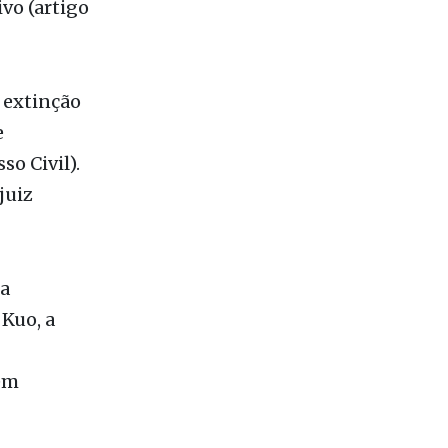
a extinção
e
so Civil).
juiz
ia
Kuo, a
em