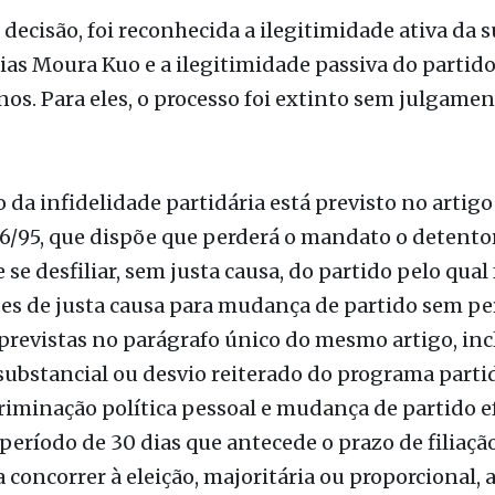
ecisão, foi reconhecida a ilegitimidade ativa da 
as Moura Kuo e a ilegitimidade passiva do partid
os. Para eles, o processo foi extinto sem julgame
o da infidelidade partidária está previsto no artigo
96/95, que dispõe que perderá o mandato o detento
 se desfiliar, sem justa causa, do partido pelo qual f
es de justa causa para mudança de partido sem pe
previstas no parágrafo único do mesmo artigo, in
bstancial ou desvio reiterado do programa partid
riminação política pessoal e mudança de partido 
período de 30 dias que antecede o prazo de filiaçã
a concorrer à eleição, majoritária ou proporcional,