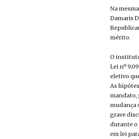
Na mesma d
Damaris Di
Republican
mérito.
O institut
Lei nº 9.0
eletivo que
As hipótes
mandato, 
mudança su
grave disc
durante o 
em lei par