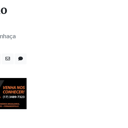
io
inhaça