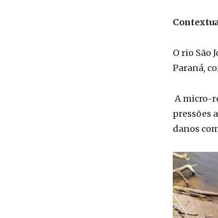
qualidade
nativa, me
Contextua
O rio São 
Paraná, co
A micro-re
pressões a
danos como