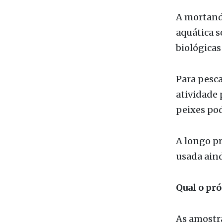
Impactos 
A mortanda
aquática s
biológicas
Para pesca
atividade 
peixes po
A longo pr
usada aind
Qual o pr