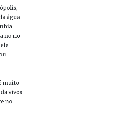
ópolis,
 da água
anhia
a no rio
ele
 ou
 é muito
da vivos
te no