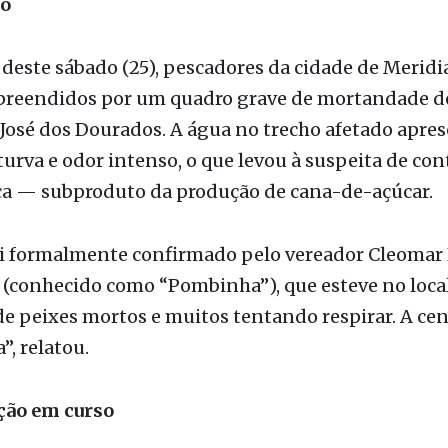
ão
este sábado (25), pescadores da cidade de Meridi
preendidos por um quadro grave de mortandade d
 José dos Dourados. A água no trecho afetado apre
turva e odor intenso, o que levou à suspeita de c
ça — subproduto da produção de cana-de-açúcar.
oi formalmente confirmado pelo vereador Cleomar 
(conhecido como “Pombinha”), que esteve no local
e peixes mortos e muitos tentando respirar. A cen
”, relatou.