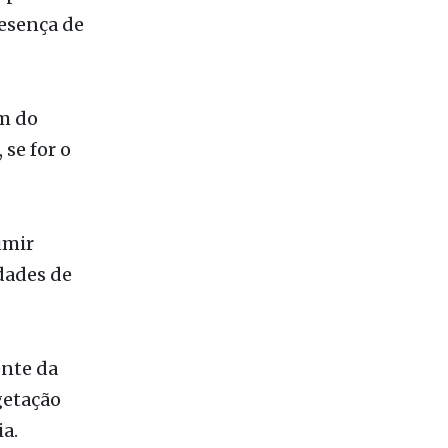
 para
esença de
em do
se for o
umir
idades de
nte da