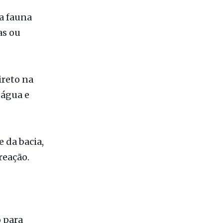
 a fauna
as ou
ireto na
 água e
 da bacia,
reação.