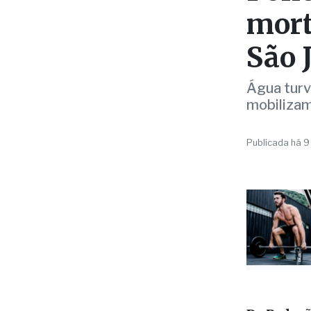
MEIO AMBIEN
Polí
mort
São 
Água turv
mobilizam
Publicada há 9