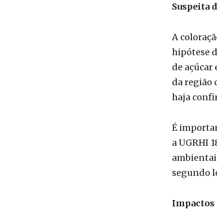
decorrent
Suspeita 
A coloraçã
hipótese 
de açúcar 
da região
haja confi
É importan
a UGRHI 18
ambientais
segundo l