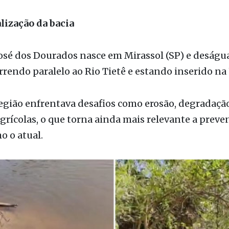
 da água e recuperação das margens do rio com ve
didas essenciais para melhorar a resiliência da bac
lização da bacia
José dos Dourados nasce em Mirassol (SP) e deságu
rrendo paralelo ao Rio Tietê e estando inserido n
gião enfrentava desafios como erosão, degradação
grícolas, o que torna ainda mais relevante a preve
 o atual.