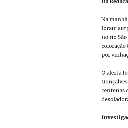
Da Redaç
Na manhã d
foram sur
no rio São
coloração 
por vinha
O alerta f
Gonçalves 
centenas d
desoladora