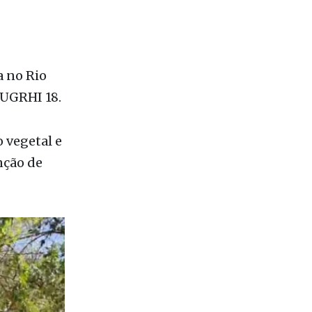
getação
ia.
a no Rio
a UGRHI 18.
 vegetal e
nção de