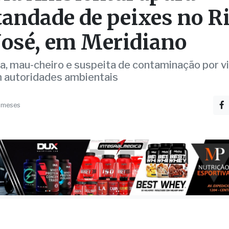
TE
cia Ambiental apura
andade de peixes no R
José, em Meridiano
a, mau-cheiro e suspeita de contaminação por v
 autoridades ambientais
 meses