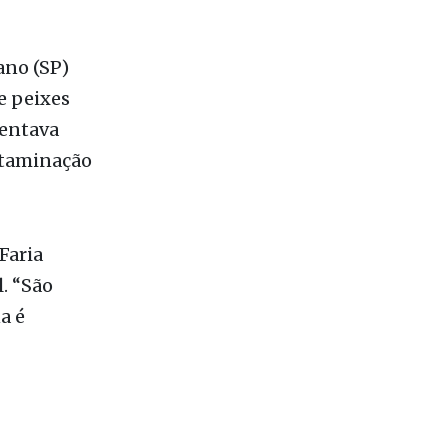
ano (SP)
e peixes
sentava
ontaminação
Faria
. “São
a é