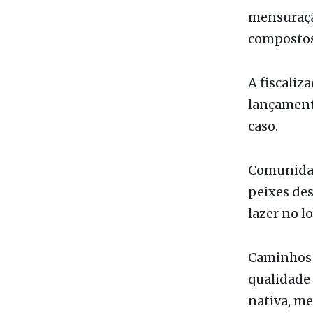
As amostr
mensuraçã
compostos
A fiscaliz
lançamento
caso.
Comunidad
peixes des
lazer no lo
Caminhos 