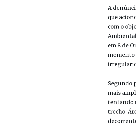
Investiga
A denúnci
que aciono
com o obj
Ambiental 
em 8 de O
momento n
irregulari
Segundo pe
mais ampla
tentando r
trecho. Ár