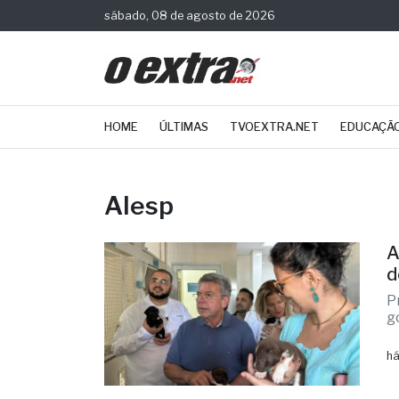
sábado, 08 de agosto de 2026
HOME
ÚLTIMAS
TVOEXTRA.NET
EDUCAÇÃ
Alesp
A
d
P
g
há