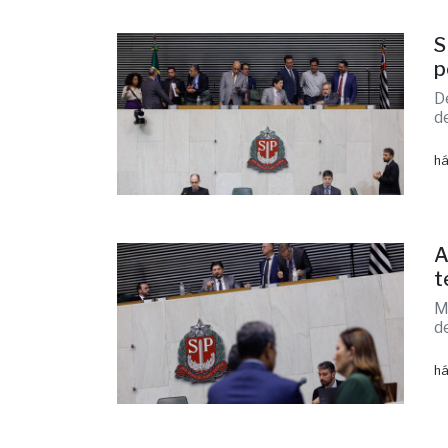
S
p
D
d
há
A
t
M
d
há