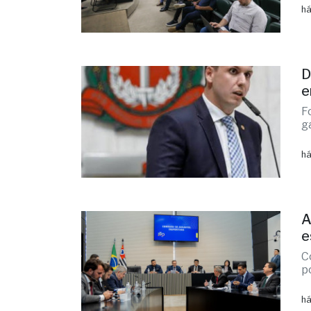
há
D
e
F
g
há
A
e
C
p
há