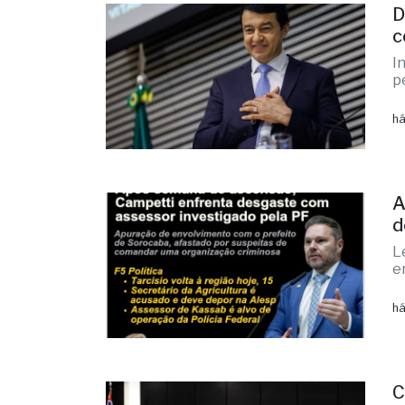
D
c
I
p
há
A
d
L
e
há
C