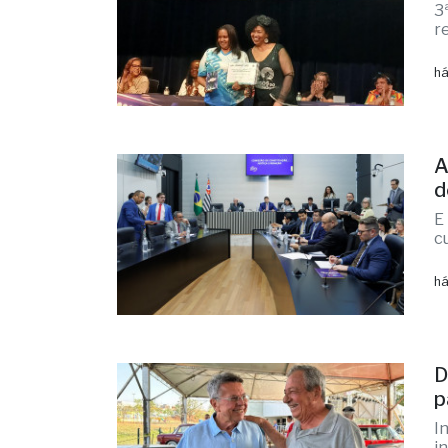
3
r
há
A
d
E
c
há
D
p
I
i