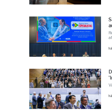
S
a
R
a
há
D
'
V
há