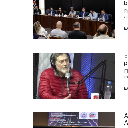
b
P
a
há
E
p
F
m
há
A
A