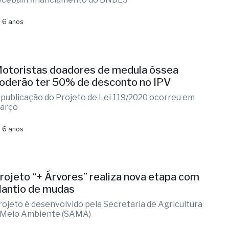
 6 anos
otoristas doadores de medula óssea
oderão ter 50% de desconto no IPV
 publicação do Projeto de Lei 119/2020 ocorreu em
arço
 6 anos
rojeto “+ Árvores” realiza nova etapa com
lantio de mudas
rojeto é desenvolvido pela Secretaria de Agricultura
 Meio Ambiente (SAMA)