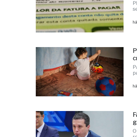
P
se
há
P
c
P
p
há
F
g
O
r