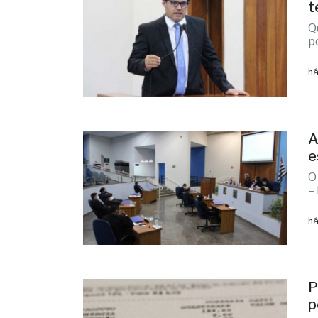
t
Q
p
há
A
e
O
–
há
P
p