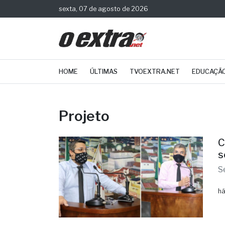
sexta, 07 de agosto de 2026
HOME
ÚLTIMAS
TVOEXTRA.NET
EDUCAÇÃ
Projeto
C
s
S
há