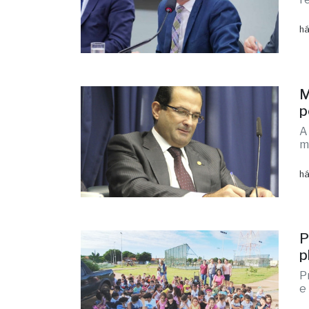
há
M
p
A
m
há
P
p
P
e