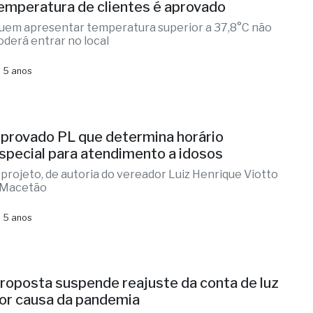
emperatura de clientes é aprovado
uem apresentar temperatura superior a 37,8°C não
oderá entrar no local
 5 anos
provado PL que determina horário
special para atendimento a idosos
 projeto, de autoria do vereador Luiz Henrique Viotto
 Macetão
 5 anos
roposta suspende reajuste da conta de luz
or causa da pandemia