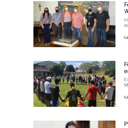
F
‘
I
a
há
F
e
E
M
há
P