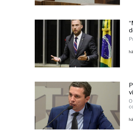
“
d
P
há
P
v
O
c
há