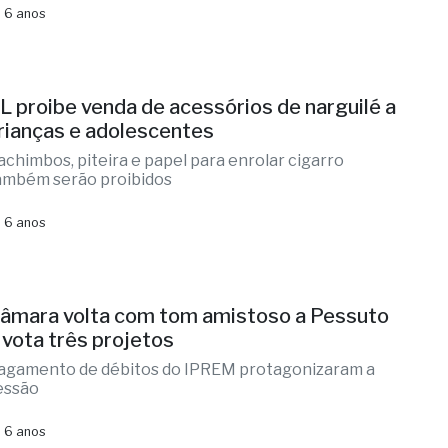
 6 anos
L proibe venda de acessórios de narguilé a
rianças e adolescentes
achimbos, piteira e papel para enrolar cigarro
ambém serão proibidos
 6 anos
âmara volta com tom amistoso a Pessuto
 vota três projetos
agamento de débitos do IPREM protagonizaram a
essão
 6 anos