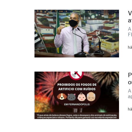
V
a
A
F
há
P
o
A
a
há