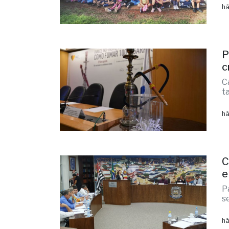
há
P
c
C
t
há
C
e
P
s
há