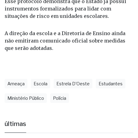
A direção da escola e a Diretoria de Ensino ainda
não emitiram comunicado oficial sobre medidas
que serão adotadas.
Ameaça
Escola
Estrela D'Oeste
Estudantes
Ministério Público
Polícia
últimas
Fernandópolis confirma mais três
candidaturas e já soma seis nomes
há 5 horas