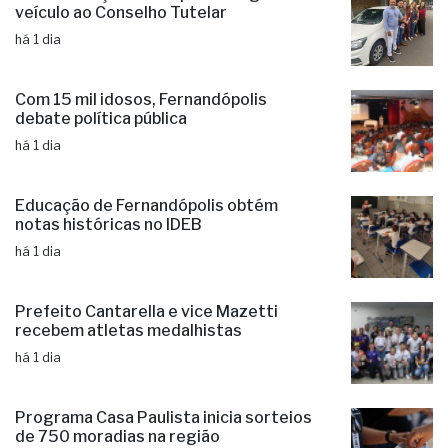
Com 15 mil idosos, Fernandópolis
debate política pública
há 1 dia
Educação de Fernandópolis obtém
notas históricas no IDEB
há 1 dia
Prefeito Cantarella e vice Mazetti
recebem atletas medalhistas
há 1 dia
Programa Casa Paulista inicia sorteios
de 750 moradias na região
há 1 dia
as mais lidas