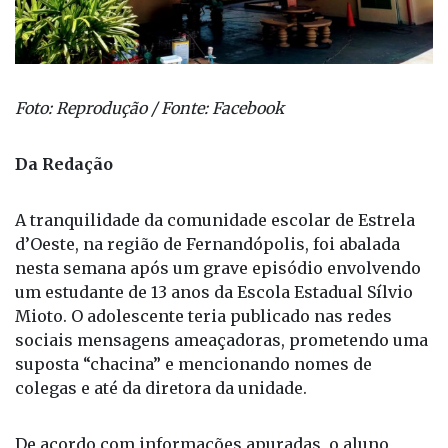
Foto: Reprodução / Fonte: Facebook
Da Redação
A tranquilidade da comunidade escolar de Estrela
d’Oeste, na região de Fernandópolis, foi abalada
nesta semana após um grave episódio envolvendo
um estudante de 13 anos da Escola Estadual Sílvio
Mioto. O adolescente teria publicado nas redes
sociais mensagens ameaçadoras, prometendo uma
suposta “chacina” e mencionando nomes de
colegas e até da diretora da unidade.
De acordo com informações apuradas, o aluno
chegou a levar uma faca escondida na mochila,
embora não tenha feito uso da arma. As postagens
rapidamente se espalharam entre os estudantes,
provocando pânico entre pais, alunos e