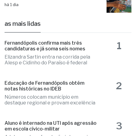
1
Fernandópolis confirma mais três
candidaturas e já soma seis nomes
Elizandra Sartin entra na corrida pela
Alesp e Cidinho do Paraíso é federal
2
Educação de Fernandópolis obtém
notas históricas no IDEB
Números colocam município em
destaque regional e provam excelência
3
Aluno é internado na UTI após agressão
em escola cívico-militar
Adolescente sofreu lesão intracraniana
após agressão de um colega
Fernandópolis abre credenciamento de