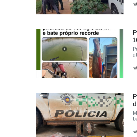
há
P
1
P
a
há
P
d
M
b
há