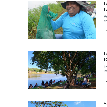
F
f
P
e
há
F
R
E
i
há
S