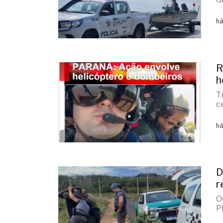
há
R
h
T
c
há
D
r
O
P