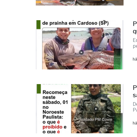
P
q
E
p
há
P
s
D
P
há