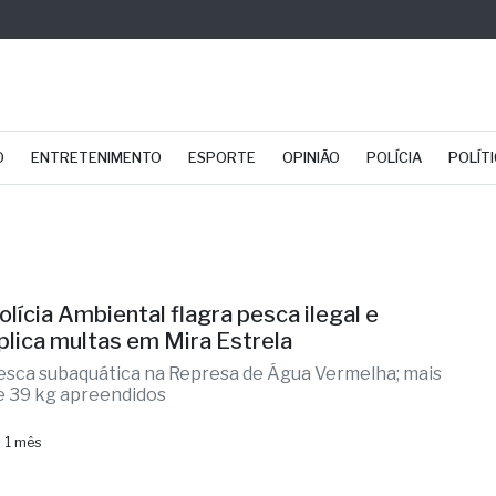
O
ENTRETENIMENTO
ESPORTE
OPINIÃO
POLÍCIA
POLÍT
olícia Ambiental flagra pesca ilegal e
plica multas em Mira Estrela
esca subaquática na Represa de Água Vermelha; mais
e 39 kg apreendidos
 1 mês