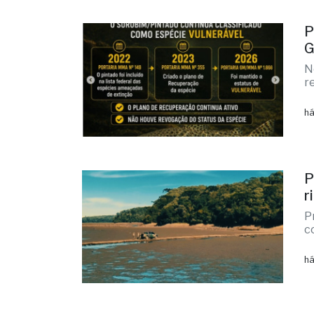
P
G
N
r
há
P
r
P
c
há