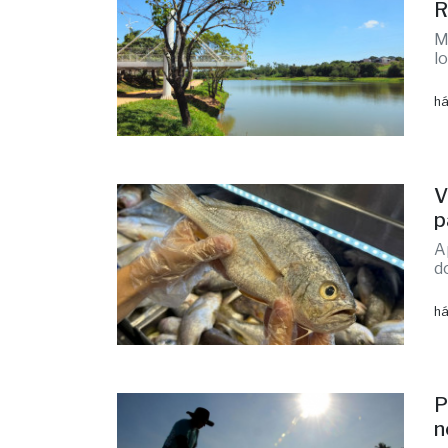
R
M
l
há
V
p
A
d
há
P
n