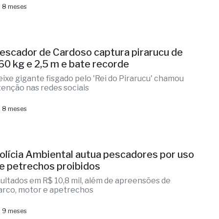
 8 meses
escador de Cardoso captura pirarucu de
60 kg e 2,5 m e bate recorde
eixe gigante fisgado pelo 'Rei do Pirarucu' chamou
tenção nas redes sociais
 8 meses
olícia Ambiental autua pescadores por uso
e petrechos proibidos
ultados em R$ 10,8 mil, além de apreensões de
arco, motor e apetrechos
 9 meses