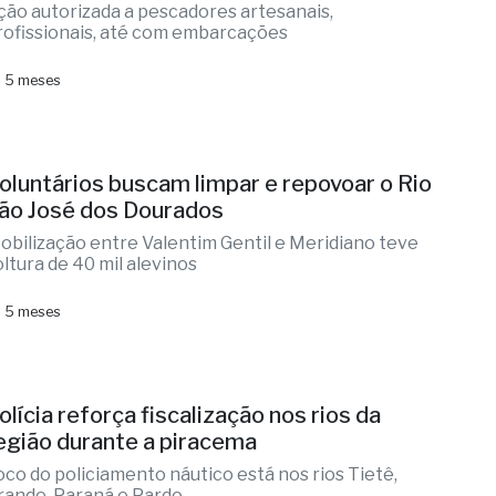
ção autorizada a pescadores artesanais,
rofissionais, até com embarcações
 5 meses
oluntários buscam limpar e repovoar o Rio
ão José dos Dourados
obilização entre Valentim Gentil e Meridiano teve
oltura de 40 mil alevinos
 5 meses
olícia reforça fiscalização nos rios da
egião durante a piracema
oco do policiamento náutico está nos rios Tietê,
rande, Paraná e Pardo