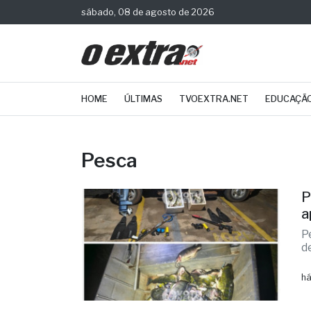
sábado, 08 de agosto de 2026
HOME
ÚLTIMAS
TVOEXTRA.NET
EDUCAÇÃ
Pesca
P
a
P
d
há