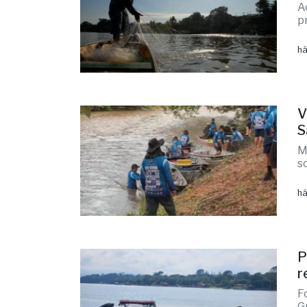
A
p
há
V
S
M
s
há
P
r
F
G