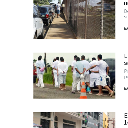
n
D
s
há
L
s
P
p
há
E
1