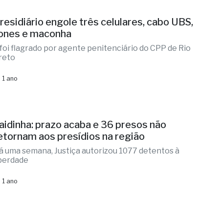
residiário engole três celulares, cabo UBS,
ones e maconha
 foi flagrado por agente penitenciário do CPP de Rio
reto
 1 ano
aidinha: prazo acaba e 36 presos não
etornam aos presídios na região
á uma semana, Justiça autorizou 1077 detentos à
iberdade
 1 ano