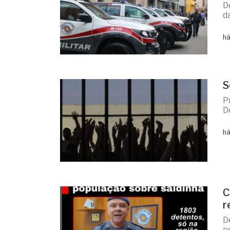
D
d
há
S
P
D
há
C
r
D
e