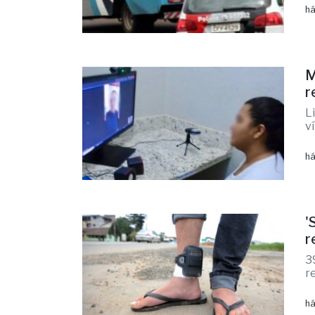
há
M
r
L
v
há
'
r
3
r
há