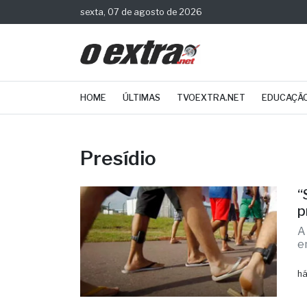
sexta, 07 de agosto de 2026
HOME
ÚLTIMAS
TVOEXTRA.NET
EDUCAÇÃ
Presídio
“
p
A
e
há