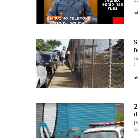
há
S
n
C
0
há
2
d
P
c