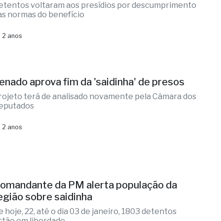
etentos voltaram aos presídios por descumprimento
as normas do benefício
 2 anos
enado aprova fim da 'saidinha' de presos
rojeto terá de analisado novamente pela Câmara dos
eputados
 2 anos
omandante da PM alerta população da
egião sobre saidinha
e hoje, 22, até o dia 03 de janeiro, 1803 detentos
stão em liberdade