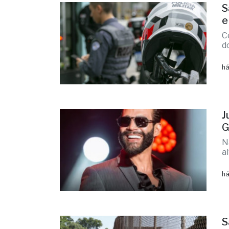
S
e
C
d
há
J
G
N
a
há
S