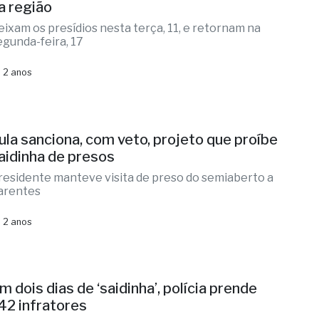
a região
eixam os presídios nesta terça, 11, e retornam na
egunda-feira, 17
 2 anos
ula sanciona, com veto, projeto que proíbe
aidinha de presos
residente manteve visita de preso do semiaberto a
arentes
 2 anos
m dois dias de ‘saidinha’, polícia prende
42 infratores